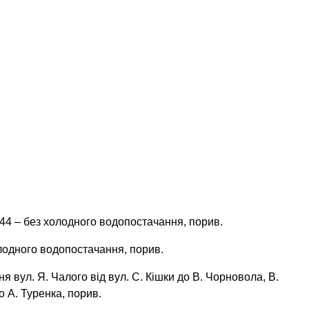
, 144 – без холодного водопостачання, порив.
холодного водопостачання, порив.
я вул. Я. Чалого від вул. С. Кішки до В. Чорновола, В.
о А. Туренка, порив.