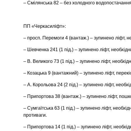
– Смілянська 82 – без холодного водопостачання
ПП «Черкасиліфт»:
– просп. Перемоги 4 (вантаж.) – зупинено ліфт, н
– Шевченка 241 (1 під.) – зупинено ліфт, необхід
– В. Великого 73 (1 під.) – зупинено ліфт, необхі
– Козацька 9 (вантажний) – зупинено ліфт, перекіс
– А. Корольова 24 (2 під.) – зупинено ліфт, необх
– Припортова 38 (вантаж.) – зупинено ліфт, пош
– Сумгаїтська 63 (1 під.) – зупинено ліфт, необхі
противаги.
– Припортова 14 (1 під.) – зупинено ліфт, необхід