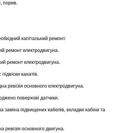
, порив.
еобхідний капітальний ремонт.
ний ремонт електродвигуна.
дний ремонт електродвигуна.
 підвіски канатів.
ідна ревізія основного електродвигуна.
коджено поверхові датчики.
дна заміна підвищених кабелів, вкладки кабіни та
на ревізія основного двигуна.