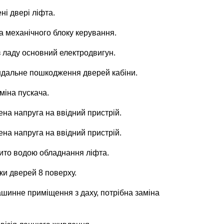
ні двері ліфта.
на механічного блоку керування.
 з ладу основний електродвигун.
вандальне пошкодження дверей кабіни.
аміна пускача.
жена напруга на ввідний пристрій.
жена напруга на ввідний пристрій.
алито водою обладнання ліфта.
ки дверей 8 поверху.
машинне приміщення з даху, потрібна заміна