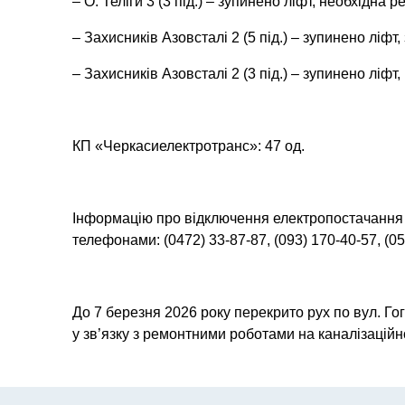
– О. Теліги 3 (3 під.) – зупинено ліфт, необхідна 
– Захисників Азовсталі 2 (5 під.) – зупинено ліфт,
– Захисників Азовсталі 2 (3 під.) – зупинено ліфт
КП «Черкасиелектротранс»: 47 од.
Інформацію про відключення електропостачання
телефонами: (0472) 33-87-87, (093) 170-40-57, (05
До 7 березня 2026 року перекрито рух по вул. Го
у зв’язку з ремонтними роботами на каналізаційн