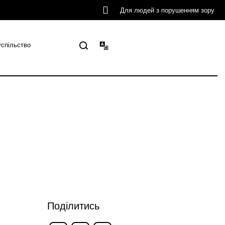
Для людей з порушенням зору
успільство
Поділитись