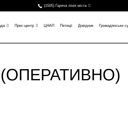
(1505) Гаряча лінія міста
ада
Прес-центр
ЦНАП
Петиції
Довідник
Громадянське с
и (ОПЕРАТИВНО)