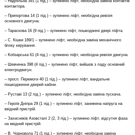
– Надпільна 391 (1 під.) – зупинено ліфт, необхідна заміна контактів
контактора.
– Припортова 14 (1 під.) – зупинено ліфт, необхідна ревізія
основного двигуна.
– Тараскова 16 (9 під.) – зупинено ліфт, пошкоджені двері ліфта.
– С. Кішки 189/1 – зупинено ліфт, необхідна заміна механічного
блоку керування.
– Кобзарська 61 (4 під.) – зупинено ліфт, необхідна ревізія двигуна.
– Шевченка 398 (4 під.) – зупинено ліфт, вийшов з ладу основний
електродвигун.
– просп. Перемоги 40 (1 під.) – зупинено ліфт, вандальне
пошкодження дверей кабіни.
– Руставі 13 (2 під.) – зупинено ліфт, необхідна заміна пускача.
– Героїв Дніпра 29 (1 під.) – зупинено ліфт, занижена напруга на
ввідний пристрій.
– Захисників Азовсталі 2 (2, 3 під.) – зупинено ліфт, відсутня фаза
на ввідний пристрій.
– В. Чорновола 71 (1 під.) – зупинено ліфт, необхідна заміна