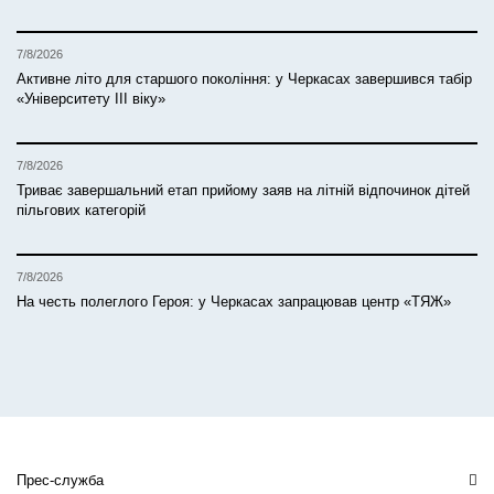
7/8/2026
Активне літо для старшого покоління: у Черкасах завершився табір
«Університету ІІІ віку»
7/8/2026
Триває завершальний етап прийому заяв на літній відпочинок дітей
пільгових категорій
7/8/2026
На честь полеглого Героя: у Черкасах запрацював центр «ТЯЖ»
Прес-служба