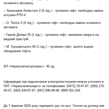
основного автомату.
– Захисників Азовсталі 2 (5 під.) – зупинено ліфт, необхідна заміна
котушки РПУ-4.
– О. Теліги 3 (4 під.) – зупинено ліфт, необхідна заміна основного
автомата.
– Героїв Дніпра 35 (1 під.) – зупинено ліфт, занижена напруга на
ввідний пристрій.
– М. Грушевського 45 (1 під.) – зупинено ліфт, залито водою
обладнання ліфта.
КП «Черкасиелектротранс»: 45 од.
Інформацію про відключення електропостачання можна уточнити в
ПАТ «Черкасиобленерго» за телефонами: (0472) 33-87-87, (093) 170-
40-57, (050) 434-87-87, (067) 690-48-48, 0800 501-328.
До 7 березня 2026 року перекрито рух по вул. Гоголя на ділянці між