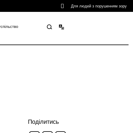
Для людей з порушенням зору
успільство
Поділитись