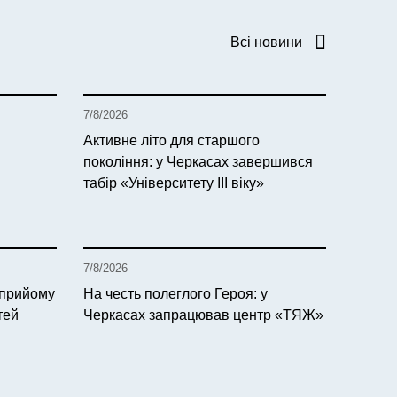
Всі новини
7/8/2026
Активне літо для старшого
покоління: у Черкасах завершився
табір «Університету ІІІ віку»
7/8/2026
 прийому
На честь полеглого Героя: у
тей
Черкасах запрацював центр «ТЯЖ»