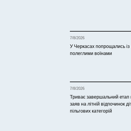
7/8/2026
У Черкасах попрощались із
полеглими воїнами
7/8/2026
Триває завершальний етап
заяв на літній відпочинок ді
пільгових категорій