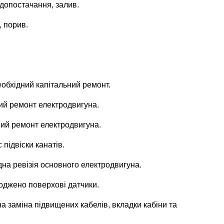
допостачання, залив.
 порив.
еобхідний капітальний ремонт.
ний ремонт електродвигуна.
дний ремонт електродвигуна.
 підвіски канатів.
ідна ревізія основного електродвигуна.
коджено поверхові датчики.
дна заміна підвищених кабелів, вкладки кабіни та