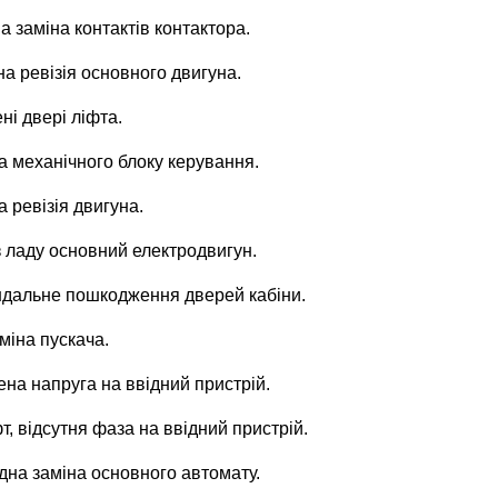
на заміна контактів контактора.
на ревізія основного двигуна.
ні двері ліфта.
на механічного блоку керування.
а ревізія двигуна.
 з ладу основний електродвигун.
вандальне пошкодження дверей кабіни.
аміна пускача.
жена напруга на ввідний пристрій.
фт, відсутня фаза на ввідний пристрій.
хідна заміна основного автомату.