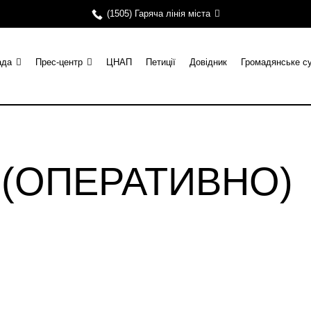
(1505) Гаряча лінія міста
ада
Прес-центр
ЦНАП
Петиції
Довідник
Громадянське с
и (ОПЕРАТИВНО)