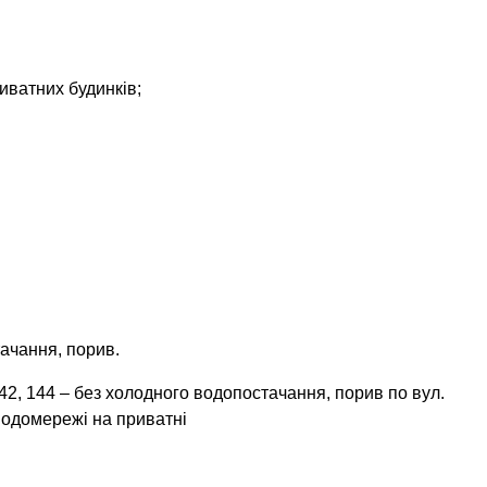
иватних будинків
;
тачання, порив.
 142, 144 – без холодного водопостачання, порив по вул.
водомережі на приватні