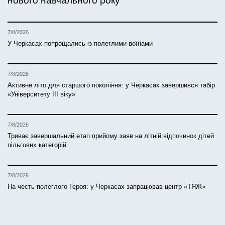
нового навчального року
7/8/2026
У Черкасах попрощались із полеглими воїнами
7/8/2026
Активне літо для старшого покоління: у Черкасах завершився табір
«Університету ІІІ віку»
7/8/2026
Триває завершальний етап прийому заяв на літній відпочинок дітей
пільгових категорій
7/8/2026
На честь полеглого Героя: у Черкасах запрацював центр «ТЯЖ»