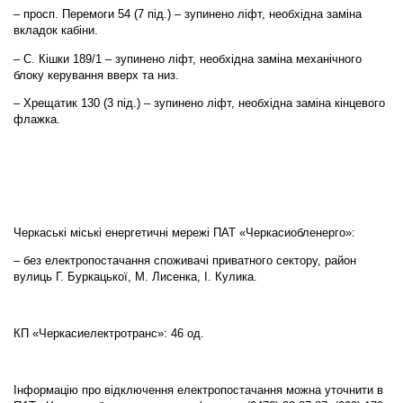
– просп. Перемоги 54 (7 під.) – зупинено ліфт, необхідна заміна
вкладок кабіни.
– С. Кішки 189/1 – зупинено ліфт, необхідна заміна механічного
блоку керування вверх та низ.
– Хрещатик 130 (3 під.) – зупинено ліфт, необхідна заміна кінцевого
флажка.
Черкаські міські енергетичні мережі ПАТ «Черкасиобленерго»:
– без електропостачання споживачі приватного сектору, район
вулиць Г. Буркацької, М. Лисенка, І. Кулика.
КП «Черкасиелектротранс»: 46 од.
Інформацію про відключення електропостачання можна уточнити в