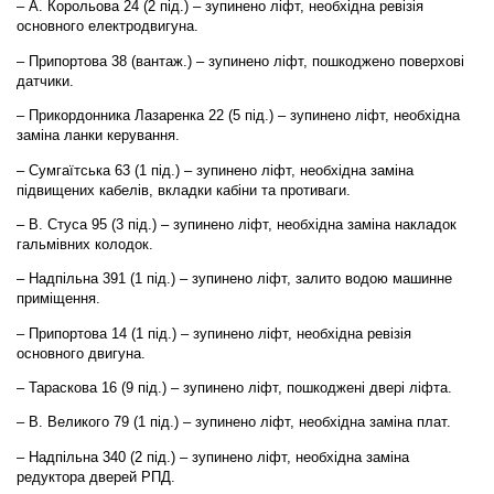
– А. Корольова 24 (2 під.) – зупинено ліфт, необхідна ревізія
основного електродвигуна.
– Припортова 38 (вантаж.) – зупинено ліфт, пошкоджено поверхові
датчики.
– Прикордонника Лазаренка 22 (5 під.) – зупинено ліфт, необхідна
заміна ланки керування.
– Сумгаїтська 63 (1 під.) – зупинено ліфт, необхідна заміна
підвищених кабелів, вкладки кабіни та противаги.
– В. Стуса 95 (3 під.) – зупинено ліфт, необхідна заміна накладок
гальмівних колодок.
– Надпільна 391 (1 під.) – зупинено ліфт, залито водою машинне
приміщення.
– Припортова 14 (1 під.) – зупинено ліфт, необхідна ревізія
основного двигуна.
– Тараскова 16 (9 під.) – зупинено ліфт, пошкоджені двері ліфта.
– В. Великого 79 (1 під.) – зупинено ліфт, необхідна заміна плат.
– Надпільна 340 (2 під.) – зупинено ліфт, необхідна заміна
редуктора дверей РПД.