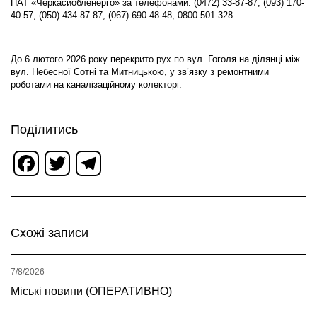
ПАТ «Черкасиобленерго» за телефонами: (0472) 33-87-87, (093) 170-
40-57, (050) 434-87-87, (067) 690-48-48, 0800 501-328.
До 6 лютого 2026 року перекрито рух по вул. Гоголя на ділянці між
вул. Небесної Сотні та Митницькою, у зв’язку з ремонтними
роботами на каналізаційному колекторі.
Поділитись
Facebook
Twitter
Telegram
Схожі записи
7/8/2026
Міські новини (ОПЕРАТИВНО)