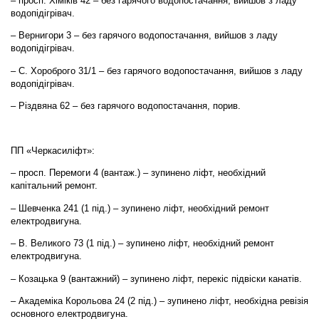
– просп. Хіміків 42 – без гарячого водопостачання, вийшов з ладу
водопідігрівач.
– Вернигори 3 – без гарячого водопостачання, вийшов з ладу
водопідігрівач.
– С. Хороброго 31/1 – без гарячого водопостачання, вийшов з ладу
водопідігрівач.
– Різдвяна 62 – без гарячого водопостачання, порив.
ПП «Черкасиліфт»:
– просп. Перемоги 4 (вантаж.) – зупинено ліфт, необхідний
капітальний ремонт.
– Шевченка 241 (1 під.) – зупинено ліфт, необхідний ремонт
електродвигуна.
– В. Великого 73 (1 під.) – зупинено ліфт, необхідний ремонт
електродвигуна.
– Козацька 9 (вантажний) – зупинено ліфт, перекіс підвіски канатів.
– Академіка Корольова 24 (2 під.) – зупинено ліфт, необхідна ревізія
основного електродвигуна.