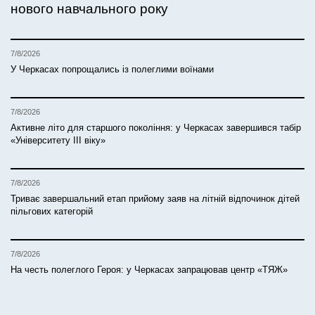
нового навчального року
7/8/2026
У Черкасах попрощались із полеглими воїнами
7/8/2026
Активне літо для старшого покоління: у Черкасах завершився табір
«Університету ІІІ віку»
7/8/2026
Триває завершальний етап прийому заяв на літній відпочинок дітей
пільгових категорій
7/8/2026
На честь полеглого Героя: у Черкасах запрацював центр «ТЯЖ»