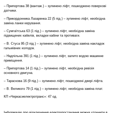
– Припортова 38 (вантаж.) – зупинено ліфт, пошкоджено поверхові
датчики.
– Прикордонника Лазаренка 22 (5 під.) – зупинено ліфт, необхідна
заміна ланки керування.
– Сумгаїтська 63 (1 під.) – зупинено ліфт, необхідна заміна
підвищених кабелів, вкладки кабіни та противаги.
– В. Стуса 95 (3 під.) – зупинено ліфт, необхідна заміна накладок
гальмівних колодок.
– Надпільна 391 (1 під.) – зупинено ліфт, залито водою машинне
приміщення.
– Припортова 14 (1 під.) – зупинено ліфт, необхідна ревізія
основного двигуна.
– Тараскова 16 (9 під.) – зупинено ліфт, пошкоджені двері ліфта.
– В. Великого 79 (1 під.) – зупинено ліфт, необхідна заміна плат.
КП «Черкасиелектротранс»: 47 од.
Інформацію про відключення електропостачання можна уточнити в