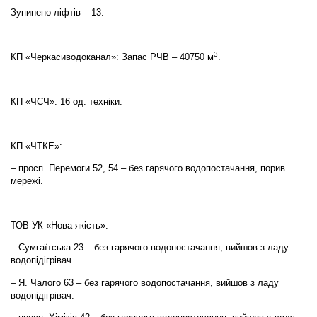
Зупинено ліфтів – 13.
3
КП «Черкасиводоканал»: Запас РЧВ – 40750 м
.
КП «ЧСЧ»: 16 од. техніки.
КП «ЧТКЕ»:
– просп. Перемоги 52, 54 – без гарячого водопостачання, порив
мережі.
ТОВ УК «Нова якість»:
– Сумгаїтська 23 – без гарячого водопостачання, вийшов з ладу
водопідігрівач.
– Я. Чалого 63 – без гарячого водопостачання, вийшов з ладу
водопідігрівач.