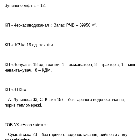
Зупинено ліфтів – 12.
3
КП «Черкасиводоканал»: Запас РЧВ – 39950 м
.
КП «ЧСЧ»: 16 од. техніки.
КП «Челуаш»: 18 од. техніки: 1 – екскаватора, 8 – тракторів, 1 – міні
навантажувач, 8 – КДМ.
КП «ЧТКЕ»:
– А. Лупиноса 33, С. Кішки 157 – без гарячого водопостачання,
порив тепломережі.
ТОВ УК «Нова якість»:
– Сумгаїтська 23 – без гарячого водопостачання, вийшов з ладу