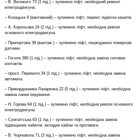
– В. Великого 73 (1 під.) – зупинено ліфт, необхідний ремонт
електродвигуна.
– Козацька 9 (вантажний) – зупинено ліфт, перекіс підвіски канатів.
– А. Корольова 24 (2 під.) – зупинено ліфт, необхідна ревізія
основного електродвигуна.
– Припортова 38 (вантаж.) – зупинено ліфт, пошкоджено поверхові
датчики.
– Гоголя 390 (1 під.) – зупинено ліфт, необхідна заміна силових
контактів.
– просп. Перемоги 34 (1 під.) – зупинено ліфт, необхідна заміна
автомата.
– Прикордонника Лазаренка 22 (5 під.) – зупинено ліфт, необхідна
заміна ланки керування.
– Н. Горова 64 (1 під.) – зупинено ліфт, необхідна ревізія основного
електродвигуна.
– Сумгаїтська 63 (1 під.) – зупинено ліфт, необхідна заміна
підвищених кабелів, вкладки кабіни та противаги.
– В. Чорновола 71 (3 під.) – зупинено ліфт, необхідна заміна