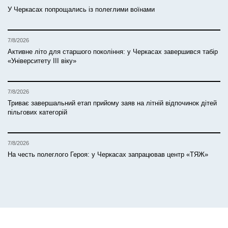
У Черкасах попрощались із полеглими воїнами
7/8/2026
Активне літо для старшого покоління: у Черкасах завершився табір
«Університету ІІІ віку»
7/8/2026
Триває завершальний етап прийому заяв на літній відпочинок дітей
пільгових категорій
7/8/2026
На честь полеглого Героя: у Черкасах запрацював центр «ТЯЖ»