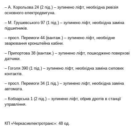
– А. Корольова 24 (2 під.) – зупинено ліфт, необхідна ревізія
основного електродвигуна.
– М. Грушевського 97 (1 під.) – зупинено ліфт, необхідна заміна
підшипників.
– просп. Перемоги 44 (вантаж.) – зупинено ліфт, необхідне
зварювання кронштейна кабіни.
– Припортова 38 (вантаж.) – зупинено ліфт, пошкоджено поверхові
датчики.
– Гоголя 390 (1 під.) – зупинено ліфт, необхідна заміна силових
контактів.
– просп. Перемоги 34 (1 під.) – зупинено ліфт, необхідна заміна
автомата.
– Кобзарська 1 (2 під.) – зупинено ліфт, обрив дротів в станції
управління.
КП «Черкасиелектротранс»: 48 од.