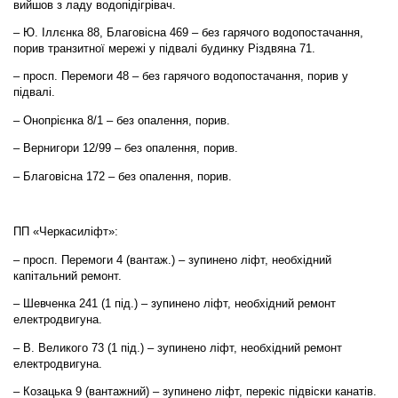
вийшов з ладу водопідігрівач.
– Ю. Іллєнка 88, Благовісна 469 – без гарячого водопостачання,
порив транзитної мережі у підвалі будинку Різдвяна 71.
– просп. Перемоги 48 – без гарячого водопостачання, порив у
підвалі.
– Онопрієнка 8/1 – без опалення, порив.
– Вернигори 12/99 – без опалення, порив.
– Благовісна 172 – без опалення, порив.
ПП «Черкасиліфт»:
– просп. Перемоги 4 (вантаж.) – зупинено ліфт, необхідний
капітальний ремонт.
– Шевченка 241 (1 під.) – зупинено ліфт, необхідний ремонт
електродвигуна.
– В. Великого 73 (1 під.) – зупинено ліфт, необхідний ремонт
електродвигуна.
– Козацька 9 (вантажний) – зупинено ліфт, перекіс підвіски канатів.