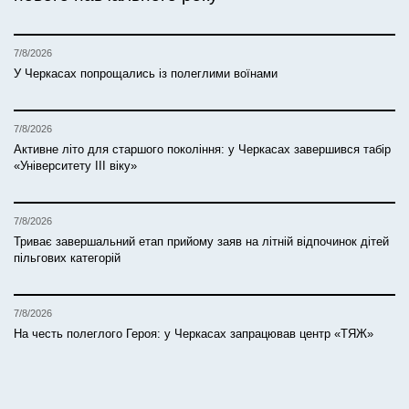
7/8/2026
У Черкасах попрощались із полеглими воїнами
7/8/2026
Активне літо для старшого покоління: у Черкасах завершився табір
«Університету ІІІ віку»
7/8/2026
Триває завершальний етап прийому заяв на літній відпочинок дітей
пільгових категорій
7/8/2026
На честь полеглого Героя: у Черкасах запрацював центр «ТЯЖ»