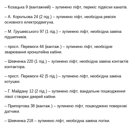
– Козацька 9 (вантажний) – зупинено ліфт, перекіс підвіски канатів.
– А. Корольова 24 (2 під.) – зупинено ліфт, необхідна ревізія
основного електродвигуна.
– М. Грушевського 97 (1 під.) – зупинено ліфт, необхідна заміна
підшипників.
– просп. Перемоги 44 (вантаж.) – зупинено ліфт, необхідне
зварювання кронштейна кабіни.
– Шевченка 220 (1 під.) – зупинено ліфт, необхідна заміна контактів
контактора.
– просп. Перемоги 42 (5 під.) – зупинено ліфт, необхідна заміна
котушки.
– Г. Майдану 12 (2 під.) – зупинено ліфт, вандальне пошкодження
лівої створки дверей кабіни.
– Припортова 38 (вантаж.) – зупинено ліфт, пошкоджено поверхові
датчики.
– Шевченка 218 – зупинено ліфт, необхідна заміна логіки.