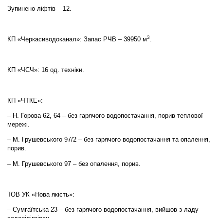
Зупинено ліфтів – 12.
3
КП «Черкасиводоканал»: Запас РЧВ – 39950 м
.
КП «ЧСЧ»: 16 од. техніки.
КП «ЧТКЕ»:
– Н. Горова 62, 64 – без гарячого водопостачання, порив теплової
мережі.
– М. Грушевського 97/2 – без гарячого водопостачання та опалення,
порив.
– М. Грушевського 97 – без опалення, порив.
ТОВ УК «Нова якість»:
– Сумгаїтська 23 – без гарячого водопостачання, вийшов з ладу