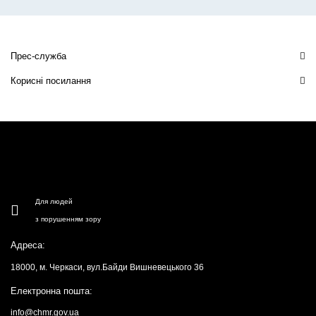
Прес-служба
Корисні посилання
Для людей
з порушенням зору
Адреса:
18000, м. Черкаси, вул.Байди Вишневецького 36
Електронна пошта:
info@chmr.gov.ua