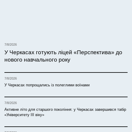
7/8/2026
У Черкасах готують ліцей «Перспектива» до
нового навчального року
7/8/2026
У Черкасах попрощались із полеглими воїнами
7/8/2026
Активне літо для старшого покоління: у Черкасах завершився табір
«Університету ІІІ віку»