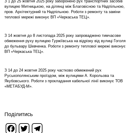
З 1 до 25 жовтня 2025 року заборонено рух транспортних засобів
вулицею Митницькою, на ділянці між Благовісною та Надпільною,
пров. Архітектурний та Надпільною. Роботи з ремонту та заміни
теплової мережі виконує ВП «Черкаська ТЕЦ».
З 14 жовтня до 8 листопада 2025 року запроваджено тимчасове
обмеження руху вулицею Гуржіївська на відрізку від вулиці Гоголя
до бульвару Шевченка. Роботи з ремонту теплової мережі виконує
ВП «Черкаська ТЕЦ».
З 14 до 24 жовтня 2025 року частково обмежений рух
Руськополянським проїздом, між вулицями А. Корольова та
Якубовського. Роботи з прокладання кабельної лінії виконує ТОВ
«МЕТАБУД-М».
Поділитись
Facebook
Twitter
Telegram