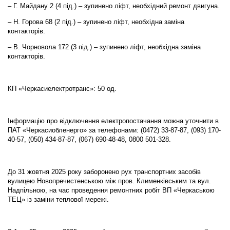
– Г. Майдану 2 (4 під.) – зупинено ліфт, необхідний ремонт двигуна.
– Н. Горова 68 (2 під.) – зупинено ліфт, необхідна заміна
контакторів.
– В. Чорновола 172 (3 під.) – зупинено ліфт, необхідна заміна
контакторів.
КП «Черкасиелектротранс»: 50 од.
Інформацію про відключення електропостачання можна уточнити в
ПАТ «Черкасиобленерго» за телефонами: (0472) 33-87-87, (093) 170-
40-57, (050) 434-87-87, (067) 690-48-48, 0800 501-328.
До 31 жовтня 2025 року заборонено рух транспортних засобів
вулицею Новопречистенською між пров. Клименківським та вул.
Надпільною, на час проведення ремонтних робіт ВП «Черкаською
ТЕЦ» із заміни теплової мережі.