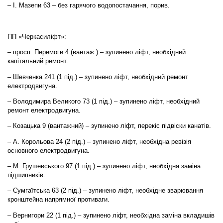
– І. Мазепи 63 – без гарячого водопостачання, порив.
ПП «Черкасиліфт»:
– просп. Перемоги 4 (вантаж.) – зупинено ліфт, необхідний
капітальний ремонт.
– Шевченка 241 (1 під.) – зупинено ліфт, необхідний ремонт
електродвигуна.
– Володимира Великого 73 (1 під.) – зупинено ліфт, необхідний
ремонт електродвигуна.
– Козацька 9 (вантажний) – зупинено ліфт, перекіс підвіски канатів.
– А. Корольова 24 (2 під.) – зупинено ліфт, необхідна ревізія
основного електродвигуна.
– М. Грушевського 97 (1 під.) – зупинено ліфт, необхідна заміна
підшипників.
– Сумгаїтська 63 (2 під.) – зупинено ліфт, необхідне зварювання
кронштейна напрямної противаги.
– Вернигори 22 (1 під.) – зупинено ліфт, необхідна заміна вкладишів