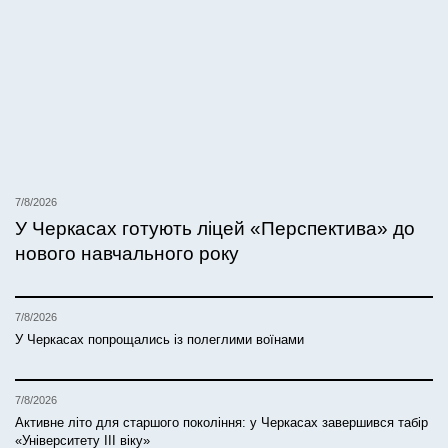
7/8/2026
У Черкасах готують ліцей «Перспектива» до
нового навчального року
7/8/2026
У Черкасах попрощались із полеглими воїнами
7/8/2026
Активне літо для старшого покоління: у Черкасах завершився табір
«Університету ІІІ віку»