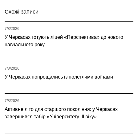
Схожі записи
7/8/2026
У Черкасах готують ліцей «Перспектива» до нового
навчального року
7/8/2026
У Черкасах попрощались із полеглими воїнами
7/8/2026
Активне літо для старшого покоління: у Черкасах
завершився табір «Університету ІІІ віку»