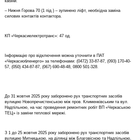
кабіни.
– Нижня Горова 70 (1 під.) – зупинено ліфт, необхідна заміна
силових контактів контактора.
КП «Черкасиелектротранс»: 47 од.
Інформацію про відключення можна уточнити в ПАТ
«Черкасиобленерго» за телефонами: (0472) 33-87-87, (093) 170-40-
57, (050) 434-87-87, (067) 690-48-48, 0800 501-328.
До 31 жовтня 2025 року заборонено рух транспортних засобів
вулицею Новопречистенською між пров. Клименківським та вул.
Надпільною, на час проведення ремонтних робіт ВП «Черкаською
ТЕЦ» із заміни теплової мережі.
З 1 до 25 жовтня 2025 року заборонено рух транспортних засобів
вулицею Митницькою, на ділянці між Благовісною та Надпільною,