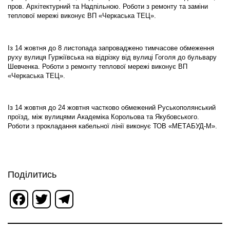
пров. Архітектурний та Надпільною. Роботи з ремонту та заміни
теплової мережі виконує ВП «Черкаська ТЕЦ».
Із 14 жовтня до 8 листопада запроваджено тимчасове обмеження
руху вулиця Гуржіївська на відрізку від вулиці Гоголя до бульвару
Шевченка. Роботи з ремонту теплової мережі виконує ВП
«Черкаська ТЕЦ».
Із 14 жовтня до 24 жовтня частково обмежений Руськополянський
проїзд, між вулицями Академіка Корольова та Якубовського.
Роботи з прокладання кабельної лінії виконує ТОВ «МЕТАБУД-М».
Поділитись
Facebook
Twitter
Telegram