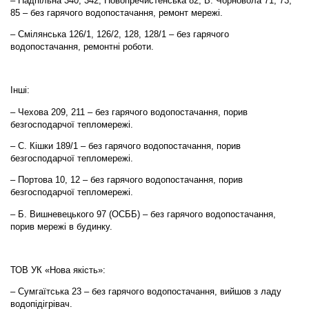
– Надпільна 340, 342, Новопречистенська 82, В. Чорновола 71, 73,
85 – без гарячого водопостачання, ремонт мережі.
– Смілянська 126/1, 126/2, 128, 128/1 – без гарячого
водопостачання, ремонтні роботи.
Інші:
– Чехова 209, 211 – без гарячого водопостачання, порив
безгосподарчої тепломережі.
– С. Кішки 189/1 – без гарячого водопостачання, порив
безгосподарчої тепломережі.
– Портова 10, 12 – без гарячого водопостачання, порив
безгосподарчої тепломережі.
– Б. Вишневецького 97 (ОСББ) – без гарячого водопостачання,
порив мережі в будинку.
ТОВ УК «Нова якість»:
– Сумгаїтська 23 – без гарячого водопостачання, вийшов з ладу
водопідігрівач.