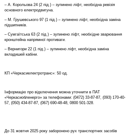
– А. Корольова 24 (2 під.) – зупинено ліфт, необхідна ревізія
основного електродвигуна.
– М. Грушевського 97 (1 під.) – зупинено ліфт, необхідна заміна
підшипників.
– Сумгаїтська 63 (2 під.) – зупинено ліфт, необхідне зварювання
кронштейна напрямної противаги.
– Вернигори 22 (1 під.) – зупинено ліфт, необхідна заміна
вкладишей кабіни.
КП «Черкасиелектротранс»: 50 од.
Інформацію про відключення можна уточнити в ПАТ
«Черкасиобленерго» за телефонами: (0472) 33-87-87, (093) 170-40-
57, (050) 434-87-87, (067) 690-48-48, 0800 501-328.
До 31 жовтня 2025 року заборонено рух транспортних засобів