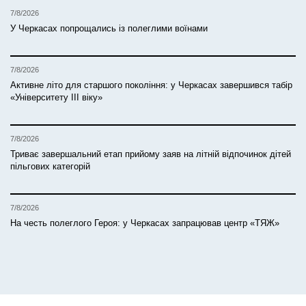
7/8/2026
У Черкасах попрощались із полеглими воїнами
7/8/2026
Активне літо для старшого покоління: у Черкасах завершився табір
«Університету ІІІ віку»
7/8/2026
Триває завершальний етап прийому заяв на літній відпочинок дітей
пільгових категорій
7/8/2026
На честь полеглого Героя: у Черкасах запрацював центр «ТЯЖ»