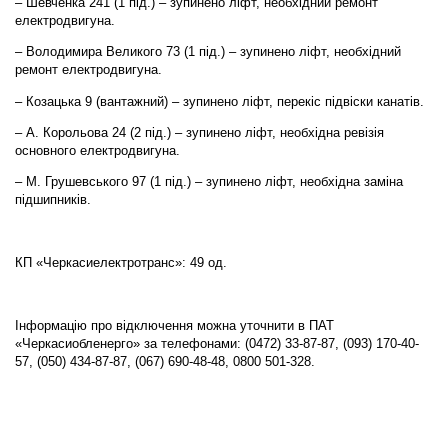
– Шевченка 241 (1 під.) – зупинено ліфт, необхідний ремонт
електродвигуна.
– Володимира Великого 73 (1 під.) – зупинено ліфт, необхідний
ремонт електродвигуна.
– Козацька 9 (вантажний) – зупинено ліфт, перекіс підвіски канатів.
– А. Корольова 24 (2 під.) – зупинено ліфт, необхідна ревізія
основного електродвигуна.
– М. Грушевського 97 (1 під.) – зупинено ліфт, необхідна заміна
підшипників.
КП «Черкасиелектротранс»: 49 од.
Інформацію про відключення можна уточнити в ПАТ
«Черкасиобленерго» за телефонами: (0472) 33-87-87, (093) 170-40-
57, (050) 434-87-87, (067) 690-48-48, 0800 501-328.