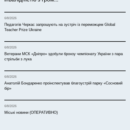
6/8/2026
Педагогів Черкас запрошують на зустріч із переможцем Global
Teacher Prize Ukraine
6/8/2026
Ветерани МСК «Дніпро» здобули бронзу чемпіонату України з пара
стрільби з лука
6/8/2026
Анатолій Бондаренко проінспектував благоустрій парку «Сосновий
бір»
6/8/2026
Міські новини (ОПЕРАТИВНО)