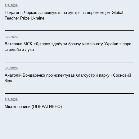
6/8/2026
Педагогів Черкас запрошують на зустріч із переможцем Global
Teacher Prize Ukraine
6/8/2026
Ветерани МСК «Дніпро» здобули бронзу чемпіонату України з пара
стрільби з лука
6/8/2026
Анатолій Бондаренко проінспектував благоустрій парку «Сосновий
бір»
6/8/2026
Міські новини (ОПЕРАТИВНО)