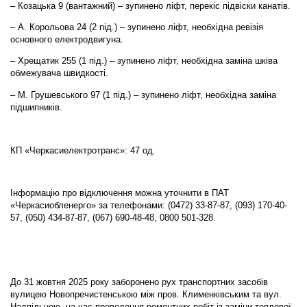
– Козацька 9 (вантажний) – зупинено ліфт, перекіс підвіски канатів.
– А. Корольова 24 (2 під.) – зупинено ліфт, необхідна ревізія
основного електродвигуна.
– Хрещатик 255 (1 під.) – зупинено ліфт, необхідна заміна шківа
обмежувача швидкості.
– М. Грушевського 97 (1 під.) – зупинено ліфт, необхідна заміна
підшипників.
КП «Черкасиелектротранс»: 47 од.
Інформацію про відключення можна уточнити в ПАТ
«Черкасиобленерго» за телефонами: (0472) 33-87-87, (093) 170-40-
57, (050) 434-87-87, (067) 690-48-48, 0800 501-328.
До 31 жовтня 2025 року заборонено рух транспортних засобів
вулицею Новопречистенською між пров. Клименківським та вул.
Надпільною, на час проведення ремонтних робіт із заміни теплової