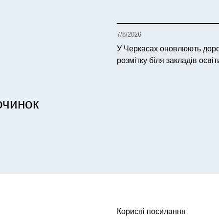
7/8/2026
У Черкасах оновлюють до
розмітку біля закладів освіт
очинок
Корисні посилання