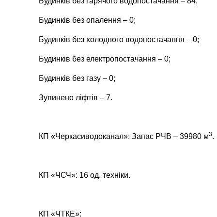
Будинків без гарячого водопостачання – 84;
Будинків без опалення – 0;
Будинків без холодного водопостачання –
0
;
Будинків без електропостачання – 0;
Будинків без газу – 0;
Зупинено ліфтів – 7.
3
КП «Черкасиводоканал»: Запас РЧВ – 39980 м
.
КП «ЧСЧ»: 16 од. техніки.
КП «ЧТКЕ»: