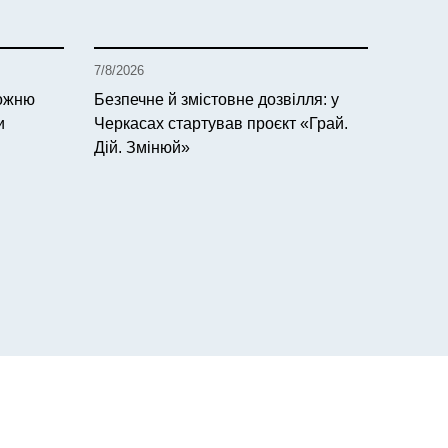
7/8/2026
рожню
Безпечне й змістовне дозвілля: у
и
Черкасах стартував проєкт «Грай.
Дій. Змінюй»