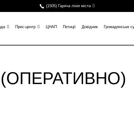
(1505) Гаряча лінія міста
ада
Прес-центр
ЦНАП
Петиції
Довідник
Громадянське с
и (ОПЕРАТИВНО)