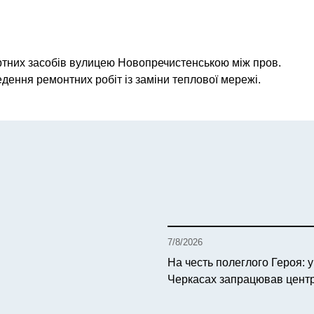
ртних засобів вулицею Новопречистенською між пров.
дення ремонтних робіт із заміни теплової мережі.
7/8/2026
На честь полеглого Героя: у
Черкасах запрацював цен