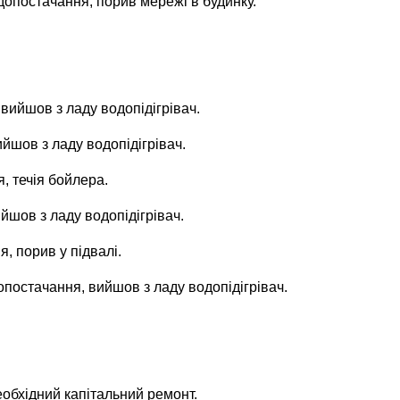
допостачання, порив мережі в будинку.
 вийшов з ладу водопідігрівач.
ийшов з ладу водопідігрівач.
я, течія бойлера.
йшов з ладу водопідігрівач.
, порив у підвалі.
опостачання, вийшов з ладу водопідігрівач.
еобхідний капітальний ремонт.