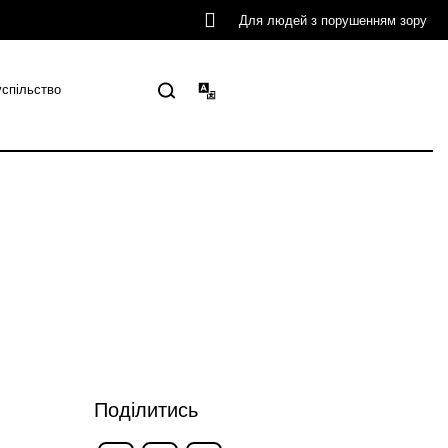
Для людей з порушенням зору
успільство
Поділитись