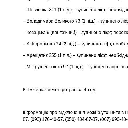
– Шевченка 241 (1 під.) – зупинено ліфт, необхід
– Володимира Великого 73 (1 під.) – зупинено лі
– Козацька 9 (вантажний) – зупинено ліфт, перекіс
– А. Корольова 24 (2 під.) – зупинено ліфт, необх
– Хрещатик 255 (1 під.) – зупинено ліфт, необхі
– М. Грушевського 97 (1 під.) – зупинено ліфт, не
КП «Черкасиелектротранс»: 45 од.
Інформацію про відключення можна уточнити в П
87, (093) 170-40-57, (050) 434-87-87, (067) 690-48