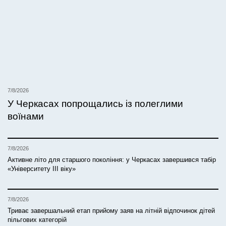
7/8/2026
У Черкасах попрощались із полеглими
воїнами
7/8/2026
Активне літо для старшого покоління: у Черкасах завершився табір
«Університету ІІІ віку»
7/8/2026
Триває завершальний етап прийому заяв на літній відпочинок дітей
пільгових категорій