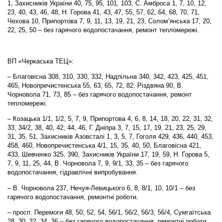
1, Захисників України 40, 75, 95, 101, 103, С. Амброса 1, 7, 10, 12,
23, 40, 43, 46, 48, Н. Горова 41, 43, 47, 55, 57, 62, 64, 68, 70, 71,
Чехова 10, Припортова 7, 9, 11, 13, 19, 21, 23, Солом’янська 17, 20,
22, 25, 50 – без гарячого водопостачання, ремонт тепломережі.
ВП «Черкаська ТЕЦ»:
– Благовісна 308, 310, 330, 332, Надпільна 340, 342, 423, 425, 451,
465, Новопречистенська 55, 63, 65, 72, 82, Різдвяна 90, В.
Чорновола 71, 73, 85 – без гарячого водопостачання, ремонт
тепломережі.
– Козацька 1/1, 1/2, 5, 7, 9, Припортова 4, 6, 8, 14, 18, 20, 22, 31, 32,
33, 34/2, 38, 40, 42, 44, 46, Г. Дніпра 3, 7, 15, 17, 19, 21, 23, 25, 29,
31, 35, 51, Захисників Азовсталі 1, 3, 5, 7, Гоголя 429, 436, 440, 453,
458, 460, Новопречистенська 4/1, 15, 35, 40, 50, Благовісна 421,
433, Шевченко 325, 390, Захисників України 17, 19, 59, Н. Горова 5,
7, 9, 11, 25, 44, В. Чорновола 7, 9, 9/1, 33, 35 – без гарячого
водопостачання, гідравлічні випробування.
– В. Чорновола 237, Нечуя-Левицького 6, 8, 8/1, 10, 10/1 – без
гарячого водопостачання, ремонтні роботи.
– просп. Перемоги 48, 50, 52, 54, 56/1, 56/2, 56/3, 56/4, Сумгаїтська
28, 30, 32, 34, 36 – без гарячого водопостачання, ремонтні роботи.