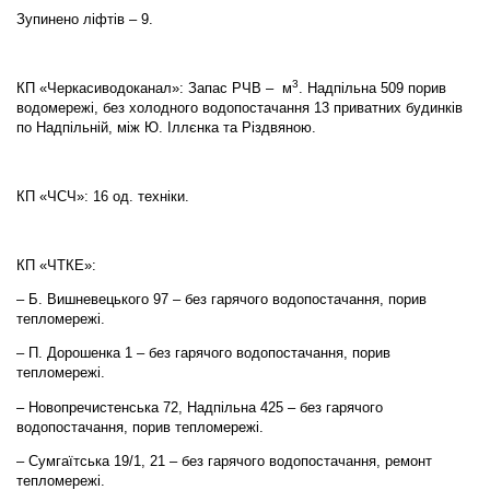
Зупинено ліфтів – 9.
3
КП «Черкасиводоканал»: Запас РЧВ – м
. Надпільна 509 порив
водомережі, без холодного водопостачання 13 приватних будинків
по Надпільній, між Ю. Іллєнка та Різдвяною.
КП «ЧСЧ»: 16 од. техніки.
КП «ЧТКЕ»:
– Б. Вишневецького 97 – без гарячого водопостачання, порив
тепломережі.
– П. Дорошенка 1 – без гарячого водопостачання, порив
тепломережі.
– Новопречистенська 72, Надпільна 425 – без гарячого
водопостачання, порив тепломережі.
– Сумгаїтська 19/1, 21 – без гарячого водопостачання, ремонт
тепломережі.