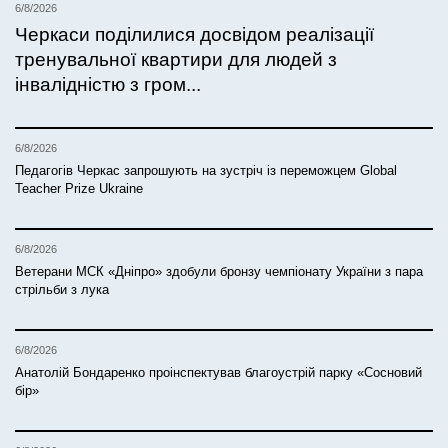
6/8/2026
Черкаси поділилися досвідом реалізації
тренувальної квартири для людей з
інвалідністю з гром...
6/8/2026
Педагогів Черкас запрошують на зустріч із переможцем Global
Teacher Prize Ukraine
6/8/2026
Ветерани МСК «Дніпро» здобули бронзу чемпіонату України з пара
стрільби з лука
6/8/2026
Анатолій Бондаренко проінспектував благоустрій парку «Сосновий
бір»