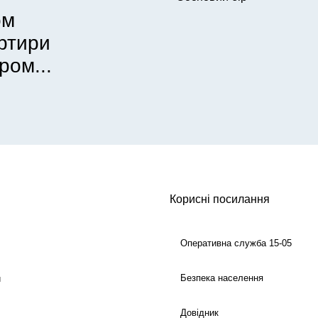
ом
артири
ром...
Корисні посилання
Оперативна служба 15-05
Безпека населення
й
Довідник