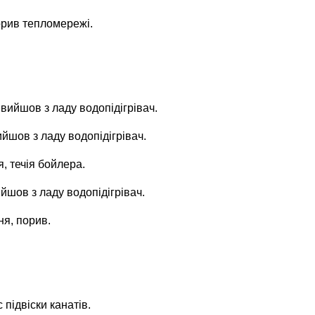
орив тепломережі.
 вийшов з ладу водопідігрівач.
ийшов з ладу водопідігрівач.
я, течія бойлера.
йшов з ладу водопідігрівач.
ня, порив.
 підвіски канатів.