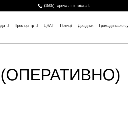
(1505) Гаряча лінія міста
ада
Прес-центр
ЦНАП
Петиції
Довідник
Громадянське с
и (ОПЕРАТИВНО)