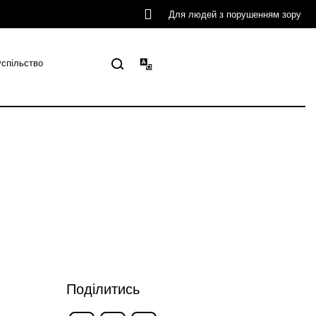
Для людей з порушенням зору
успільство
Поділитись