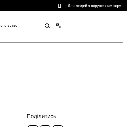
Для людей з порушенням зору
успільство
Поділитись