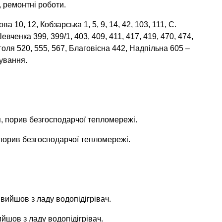
, ремонтні роботи.
ва 10, 12, Кобзарська 1, 5, 9, 14, 42, 103, 111, С.
Шевченка 399, 399/1, 403, 409, 411, 417, 419, 470, 474,
 Гоголя 520, 555, 567, Благовісна 442, Надпільна 605 –
бування.
я, порив безгосподарчої тепломережі.
 порив безгосподарчої тепломережі.
 вийшов з ладу водопідігрівач.
ийшов з ладу водопідігрівач.