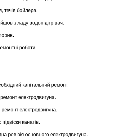
я, течія бойлера.
йшов з ладу водопідігрівач.
порив.
ремонтні роботи.
еобхідний капітальний ремонт.
н ремонт електродвигуна.
ен ремонт електродвигуна.
 підвіски канатів.
ідна ревізія основного електродвигуна.