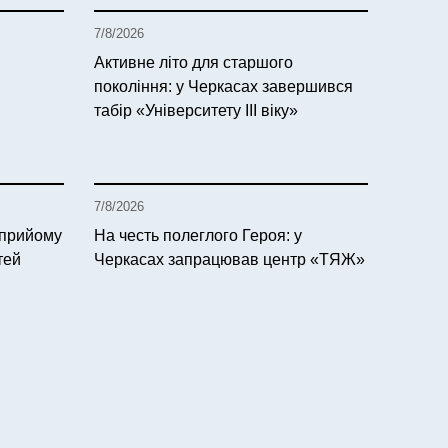
7/8/2026
Активне літо для старшого
покоління: у Черкасах завершився
табір «Університету ІІІ віку»
7/8/2026
 прийому
На честь полеглого Героя: у
тей
Черкасах запрацював центр «ТЯЖ»