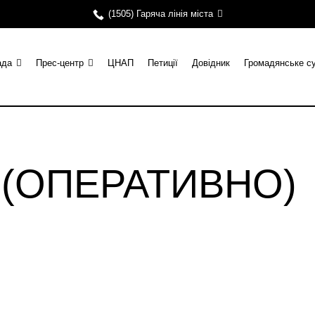
(1505) Гаряча лінія міста
ада
Прес-центр
ЦНАП
Петиції
Довідник
Громадянське с
и (ОПЕРАТИВНО)