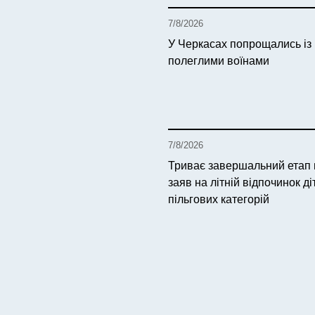
7/8/2026
У Черкасах попрощались із
полеглими воїнами
7/8/2026
Триває завершальний етап
заяв на літній відпочинок ді
пільгових категорій