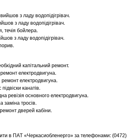
 вийшов з ладу водопідігрівач.
ийшов з ладу водопідігрівач.
я, течія бойлера.
йшов з ладу водопідігрівач.
порив.
еобхідний капітальний ремонт.
н ремонт електродвигуна.
ен ремонт електродвигуна.
 підвіски канатів.
ідна ревізія основного електродвигуна.
а заміна тросів.
н ремонт дверей кабіни.
ити в ПАТ «Черкасиобленерго» за телефонами: (0472)