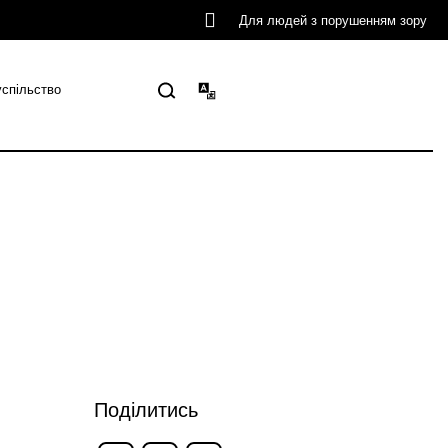
Для людей з порушенням зору
успільство
Поділитись