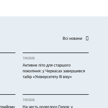
Всі новини
7/8/2026
Активне літо для старшого
покоління: у Черкасах завершився
табір «Університету ІІІ віку»
7/8/2026
 прийому
На честь полеглого Героя: у