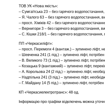
ТОВ УК «Нова якість»:
– Сумгаїтська 23 – без гарячого водопостачання,
– Я. Чалого 63 – без гарячого водопостачання, в
– просп. Хіміків 42 – без гарячого водопостачанн
– Вернигори 3 – без гарячого водопостачання, ви
– С. Кішки 218/1 – без гарячого водопостачання, 
ПП «Черкасиліфт»:
– просп. Перемоги 4 (вантаж.) – зупинено ліфт, н
– Шевченка 241 (1 під.) – зупинено ліфт, потрібе
– В. Великого 73 (1 під.) – зупинено ліфт, потріб
– Козацька 9 (вантажний) – зупинено ліфт, перекіс
– А. Корольова 24 (2 під.) – зупинено ліфт, необх
– Надпільна 241 (3 під.) – зупинено ліфт, необхідн
– Г. Майдану 14 (5 під.) – зупинено ліфт, потрібе
КП «Черкасиелектротранс»: 48 од.
Інформацію про графіки відключень можна уточн