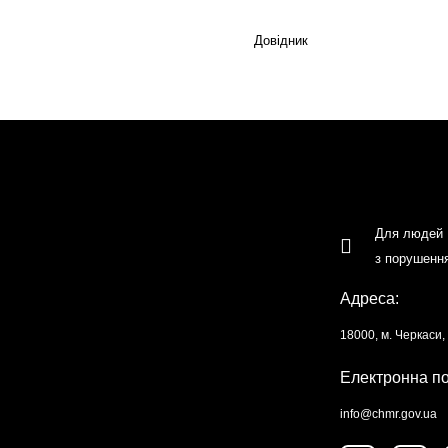
Довідник
Для людей
з порушенн
Адреса:
18000, м. Черкаси
Електронна п
info@chmr.gov.ua