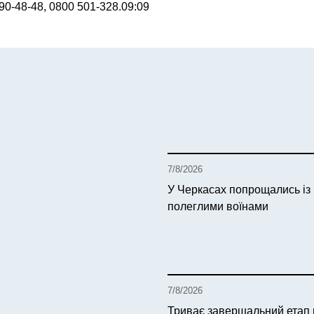
690-48-48, 0800 501-328.
09:09
7/8/2026
У Черкасах попрощались із
полеглими воїнами
7/8/2026
Триває завершальний етап