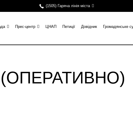
(1505) Гаряча лінія міста
ада
Прес-центр
ЦНАП
Петиції
Довідник
Громадянське с
и (ОПЕРАТИВНО)