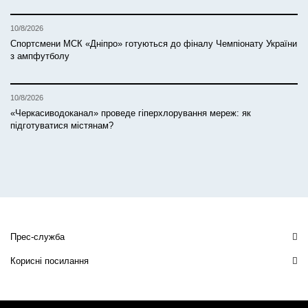
10/8/2026
Спортсмени МСК «Дніпро» готуються до фіналу Чемпіонату України
з ампфутболу
10/8/2026
«Черкасиводоканал» проведе гіперхлорування мереж: як
підготуватися містянам?
Прес-служба
Корисні посилання