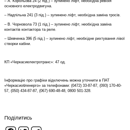
– А. Корольова 24 (2 під.) – зупинено ліфт, необхідна ревізія
основного електродвигуна.
– Надпільна 241 (3 під.) – зупинено ліфт, необхідна заміна тросів.
– В. Чорновола 73 (1 під.) – зупинено ліфт, необхідна заміна
контактів контактора та реле.
– Шевченка 396 (5 під.) – зупинено ліфт, необхідне рихтування лівої
створки кабіни.
КП «Черкасиелектротранс»: 47 од.
Інформацію про графіки відключень можна уточнити в ПАТ
«Черкасиобленерго» за телефонами: (0472) 33-87-87, (093) 170-40-
57, (050) 434-87-87, (067) 690-48-48, 0800 501-328.
Поділитись