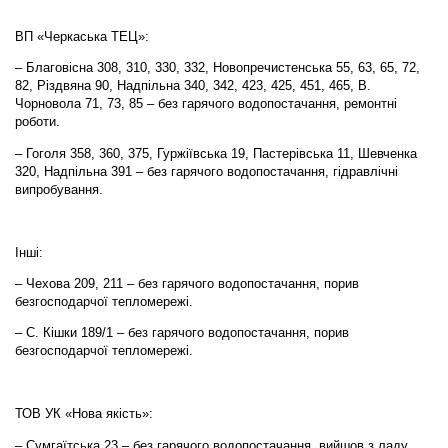
ВП «Черкаська ТЕЦ»:
– Благовісна 308, 310, 330, 332, Новопречистенська 55, 63, 65, 72,
82, Різдвяна 90, Надпільна 340, 342, 423, 425, 451, 465, В.
Чорновола 71, 73, 85 – без гарячого водопостачання
,
ремонтні
роботи.
– Гоголя 358, 360, 375, Гуржіївська 19, Пастерівська 11, Шевченка
320, Надпільна 391 – без гарячого водопостачання, гідравлічні
випробування.
Інші:
– Чехова 209, 211 – без гарячого водопостачання, порив
безгосподарчої тепломережі.
– С. Кішки 189/1 – без гарячого водопостачання, порив
безгосподарчої тепломережі.
ТОВ УК «Нова якість»:
– Сумгаїтська 23 – без гарячого водопостачання, вийшов з ладу