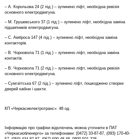
– А. Корольова 24 (2 під.) – зупинено ліфт, необхідна ревізія
основного електродвигуна.
– М. Грушевського 37 (1 під.) – зупинено ліфт, необхідна заміна
підшипників електродвигуна.
– С. Амброса 147 (4 під.) – зупинено ліфт, необхідна заміна
контакторів.
– В. Чорновола 71 (1 під.) – зупинено ліфт, необхідна заміна
контактів.
– В. Чорновола 71 (2 під.) – зупинено ліфт, необхідна ревізія
основного електродвигуна.
– Сумгаїтська 67 (2 під.) – зупинено ліфт, пошкоджено створки
дверей кабіни і шахти.
КП «Черкасиелектротранс»: 48 од.
Інформацію про графіки відключень можна уточнити в ПАТ
«Черкасиобленерго» за телефонами: (0472) 33-87-87, (093) 170-40-
57, (050) 434-87-87, (067) 690-48-48, 0800 501-328.