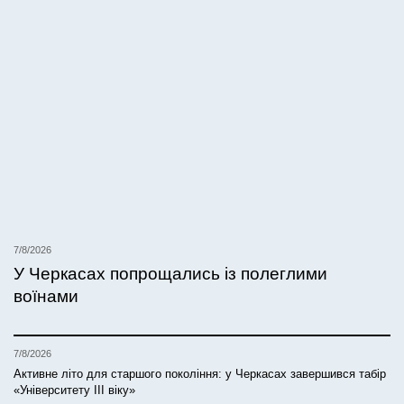
7/8/2026
У Черкасах попрощались із полеглими
воїнами
7/8/2026
Активне літо для старшого покоління: у Черкасах завершився табір
«Університету ІІІ віку»