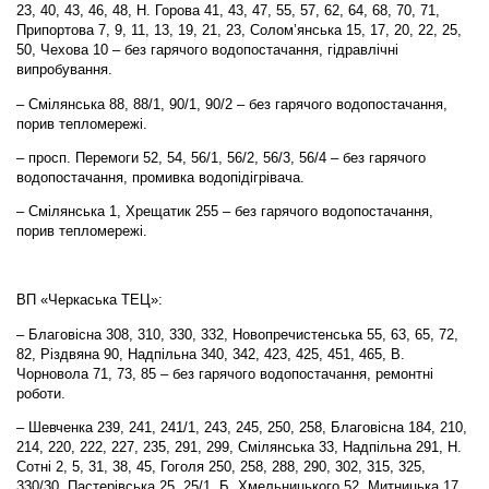
23, 40, 43, 46, 48, Н. Горова 41, 43, 47, 55, 57, 62, 64, 68, 70, 71,
Припортова 7, 9, 11, 13, 19, 21, 23, Солом’янська 15, 17, 20, 22, 25,
50, Чехова 10 – без гарячого водопостачання, гідравлічні
випробування.
– Смілянська 88, 88/1, 90/1, 90/2 – без гарячого водопостачання,
порив тепломережі.
– просп. Перемоги 52, 54, 56/1, 56/2, 56/3, 56/4 – без гарячого
водопостачання, промивка водопідігрівача.
– Смілянська 1, Хрещатик 255 – без гарячого водопостачання,
порив тепломережі.
ВП «Черкаська ТЕЦ»:
– Благовісна 308, 310, 330, 332, Новопречистенська 55, 63, 65, 72,
82, Різдвяна 90, Надпільна 340, 342, 423, 425, 451, 465, В.
Чорновола 71, 73, 85 – без гарячого водопостачання
,
ремонтні
роботи.
– Шевченка 239, 241, 241/1, 243, 245, 250, 258, Благовісна 184, 210,
214, 220, 222, 227, 235, 291, 299, Смілянська 33, Надпільна 291, Н.
Сотні 2, 5, 31, 38, 45, Гоголя 250, 258, 288, 290, 302, 315, 325,
330/30, Пастерівська 25, 25/1, Б. Хмельницького 52, Митницька 17,