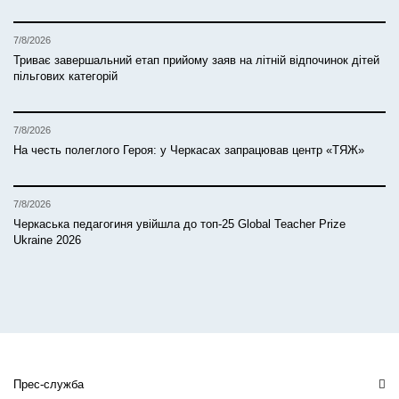
7/8/2026
Триває завершальний етап прийому заяв на літній відпочинок дітей
пільгових категорій
7/8/2026
На честь полеглого Героя: у Черкасах запрацював центр «ТЯЖ»
7/8/2026
Черкаська педагогиня увійшла до топ-25 Global Teacher Prize
Ukraine 2026
Прес-служба