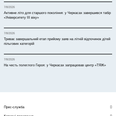
7/8/2026
Активне літо для старшого покоління: у Черкасах завершився табір
«Університету ІІІ віку»
7/8/2026
Триває завершальний етап прийому заяв на літній відпочинок дітей
пільгових категорій
7/8/2026
На честь полеглого Героя: у Черкасах запрацював центр «ТЯЖ»
Прес-служба