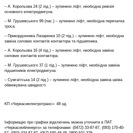
– А. Корольова 24 (2 під.) – зупинено ліфт, необхідна ревізія
основного електродвигуна.
– М. Грушевського 99 (пас.) – зупинено ліфт, необхідна перечалка
троса.
– Прикордонника Лазаренка 10 (2 під.) – зупинено ліфт, необхідна
заміна силових контактів контактора та підшипника.
– А. Корольова 16 (4 під.) – зупинено ліфт, необхідна заміна
силових контактів контактора.
– М. Грушевського 37 (1 під.) – зупинено ліфт, необхідна заміна
підшипників електродвигуна.
– Сумгаїтська 14 (2 під.) – зупинено ліфт, необхідна заміна шківа
обмежувача швидкості.
КП «Черкасиелектротранс»: 48 од.
Інформацію про графіки відключень можна уточнити в ПАТ
«Черкасиобленерго» за телефонами: (0472) 33-87-87, (093) 170-40-
57, (050) 434-87-87, (067) 690-48-48, 0800 501-328.