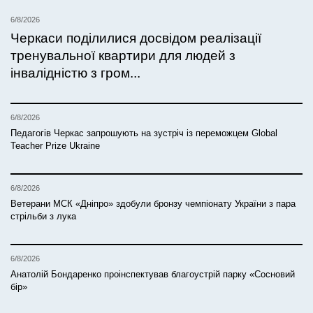
6/8/2026
Черкаси поділилися досвідом реалізації
тренувальної квартири для людей з
інвалідністю з гром...
6/8/2026
Педагогів Черкас запрошують на зустріч із переможцем Global
Teacher Prize Ukraine
6/8/2026
Ветерани МСК «Дніпро» здобули бронзу чемпіонату України з пара
стрільби з лука
6/8/2026
Анатолій Бондаренко проінспектував благоустрій парку «Сосновий
бір»