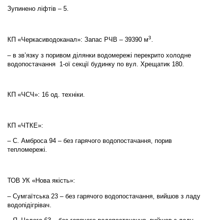
Зупинено ліфтів – 5.
3
КП «Черкасиводоканал»: Запас РЧВ – 39390 м
.
– в зв’язку з поривом ділянки водомережі перекрито холодне
водопостачання 1-ої секції будинку по вул. Хрещатик 180.
КП «ЧСЧ»: 16 од. техніки.
КП «ЧТКЕ»:
– С. Амброса 94 – без гарячого водопостачання, порив
тепломережі.
ТОВ УК «Нова якість»:
– Сумгаїтська 23 – без гарячого водопостачання, вийшов з ладу
водопідігрівач.