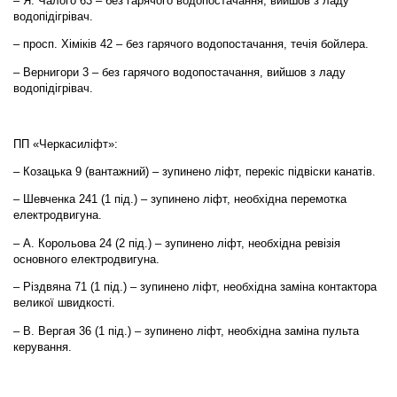
– Я. Чалого 63 – без гарячого водопостачання, вийшов з ладу
водопідігрівач.
– просп. Хіміків 42 – без гарячого водопостачання, течія бойлера.
– Вернигори 3 – без гарячого водопостачання, вийшов з ладу
водопідігрівач.
ПП «Черкасиліфт»:
– Козацька 9 (вантажний) – зупинено ліфт, перекіс підвіски канатів.
– Шевченка 241 (1 під.) – зупинено ліфт, необхідна перемотка
електродвигуна.
– А. Корольова 24 (2 під.) – зупинено ліфт, необхідна ревізія
основного електродвигуна.
– Різдвяна 71 (1 під.) – зупинено ліфт, необхідна заміна контактора
великої швидкості.
– В. Вергая 36 (1 під.) – зупинено ліфт, необхідна заміна пульта
керування.