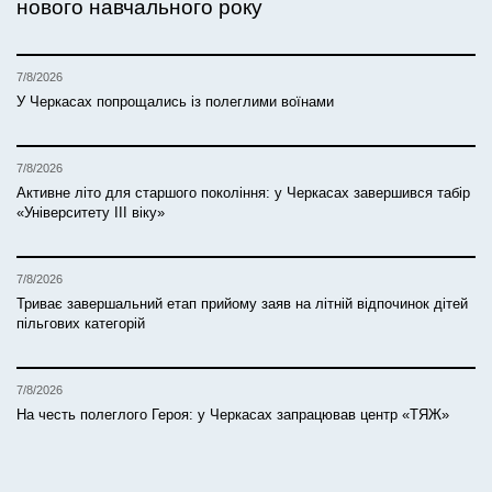
нового навчального року
7/8/2026
У Черкасах попрощались із полеглими воїнами
7/8/2026
Активне літо для старшого покоління: у Черкасах завершився табір
«Університету ІІІ віку»
7/8/2026
Триває завершальний етап прийому заяв на літній відпочинок дітей
пільгових категорій
7/8/2026
На честь полеглого Героя: у Черкасах запрацював центр «ТЯЖ»