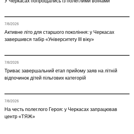
У Черкасах попрощались із полеглими воїнами
7/8/2026
Активне літо для старшого покоління: у Черкасах
завершився табір «Університету ІІІ віку»
7/8/2026
Триває завершальний етап прийому заяв на літній
відпочинок дітей пільгових категорій
7/8/2026
На честь полеглого Героя: у Черкасах запрацював
центр «ТЯЖ»