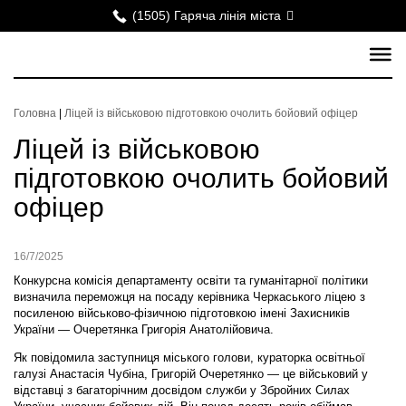
(1505) Гаряча лінія міста
Головна
|
Ліцей із військовою підготовкою очолить бойовий офіцер
Ліцей із військовою
підготовкою очолить бойовий
офіцер
16/7/2025
Конкурсна комісія департаменту освіти та гуманітарної політики
визначила переможця на посаду керівника Черкаського ліцею з
посиленою військово-фізичною підготовкою імені Захисників
України — Очеретянка Григорія Анатолійовича.
Як повідомила заступниця міського голови, кураторка освітньої
галузі Анастасія Чубіна, Григорій Очеретянко — це військовий у
відставці з багаторічним досвідом служби у Збройних Силах