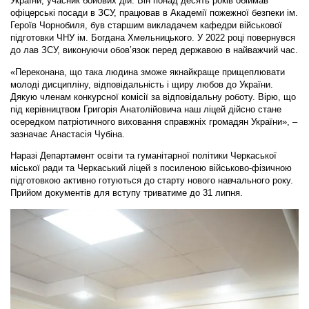
України, учасник бойових дій. Він понад десять років обіймав
офіцерські посади в ЗСУ, працював в Академії пожежної безпеки ім.
Героїв Чорнобиля, був старшим викладачем кафедри військової
підготовки ЧНУ ім. Богдана Хмельницького. У 2022 році повернувся
до лав ЗСУ, виконуючи обов’язок перед державою в найважчий час.
«Переконана, що така людина зможе якнайкраще прищеплювати
молоді дисципліну, відповідальність і щиру любов до України.
Дякую членам конкурсної комісії за відповідальну роботу. Вірю, що
під керівництвом Григорія Анатолійовича наш ліцей дійсно стане
осередком патріотичного виховання справжніх громадян України», –
зазначає Анастасія Чубіна.
Наразі Департамент освіти та гуманітарної політики Черкаської
міської ради та Черкаський ліцей з посиленою військово-фізичною
підготовкою активно готуються до старту нового навчального року.
Прийом документів для вступу триватиме до 31 липня.