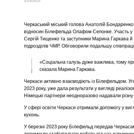
31/3/2025
Черкаський міський голова Анатолій Бондаренко
відносин Білефельда Олафом Селонке. Участь у з
Сергій Тищенко та заступники Марина Гаркава й 
підрозділів ЧМР. Обговорили подальшу співпрацю 
«Соціальна галузь дуже важлива, тому п
сказала Марина Гаркава.
Черкаси активно взаємодіють із Білефельдом. Уг
2023 року, уже дала результати у вигляді реалізо
Німецькі партнери неодноразово надавали різну 
У сфері освіти Черкаси отримали допомогу у виг
кухонь.
У березні 2023 року Білефельд передав Черкаса
допомогло стабілізувати роботу під час відключе