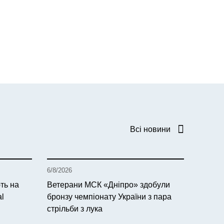
Всі новини
6/8/2026
ть на
Ветерани МСК «Дніпро» здобули
al
бронзу чемпіонату України з пара
стрільби з лука