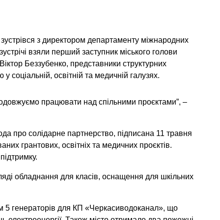
 зустрівся з директором департаменту міжнародних
устрічі взяли перший заступник міського голови
Віктор Беззубенко, представники структурних
у соціальній, освітній та медичній галузях.
родовжуємо працювати над спільними проєктами”, –
ода про солідарне партнерство, підписана 11 травня
ваних грантових, освітніх та медичних проєктів.
підтримку.
ляді обладнання для класів, оснащення для шкільних
м 5 генераторів для КП «Черкасиводоканал», що
нь електроенергії. Також місто отримало два пожежні