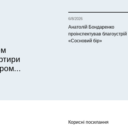
6/8/2026
Анатолій Бондаренко
проінспектував благоустрій
«Сосновий бір»
ом
артири
ром...
Корисні посилання