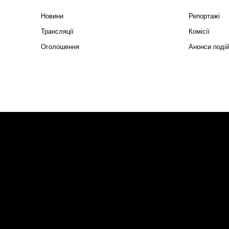
Новини
Репортажі
Трансляції
Комісії
Оголошення
Анонси поді