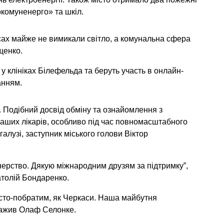
комуненерго» та шкіл.
сах майже не вимикали світло, а комунальна сфера
щенко.
 у клініках Білефельда та беруть участь в онлайн-
анням.
. Подібний досвід обміну та ознайомлення з
аших лікарів, особливо під час повномасштабного
галузі, заступник міського голови Віктор
ерство. Дякую міжнародним друзям за підтримку”,
атолій Бондаренко.
сто-побратим, як Черкаси. Наша майбутня
важив Олаф Селонке.