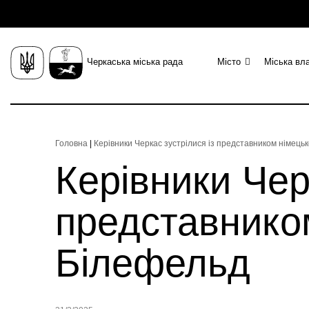
Черкаська міська рада
Місто
Міська вл
Головна
|
Керівники Черкас зустрілися із представником німець
Керівники Чер
представнико
Білефельд