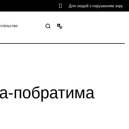
Для людей з порушенням зору
успільство
та-побратима