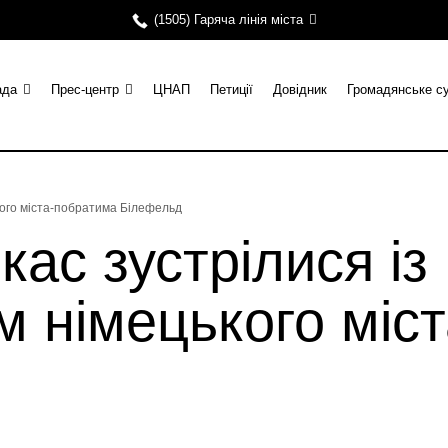
(1505) Гаряча лінія міста
ада
Прес-центр
ЦНАП
Петиції
Довідник
Громадянське с
кого міста-побратима Білефельд
кас зустрілися із
м німецького міс