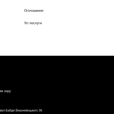
Оголошення
Усі послуги
ям зору
, вул.Байди Вишневецького 36