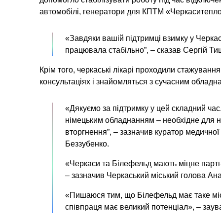
автомобілі, генератори для КПТМ «Черкаситепло
«Завдяки вашій підтримці взимку у Черка
працювала стабільно”, – сказав Сергій Ти
Крім того, черкаські лікарі проходили стажування
консультаціях і знайомляться з сучасним обладн
«Дякуємо за підтримку у цей складний час
німецьким обладнанням – необхідне для н
вторгнення”, – зазначив куратор медичної 
Беззубенко.
«Черкаси та Білефельд мають міцне партн
– зазначив Черкаський міський голова Ан
«Пишаюся тим, що Білефельд має таке мі
співпраця має великий потенціал», – зау