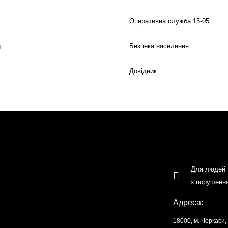
Оперативна служба 15-05
Безпека населення
й
Довідник
Для людей
з порушенн
Адреса:
18000, м. Черкаси