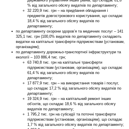
державного управління інших рівнів, що складає 81,6
% від загального обсягу видатків по департаменту;
32 220,9 тис. грн – на придбання обладнання і
предметів довгострокового користування, що складає
18,4 % від загального обсягу видатків по
департаменту;
по
департаменту охорони здоров’я та медичних послуг
–
141
325,1
тис. грн (100,0% видатків по департаменту складають
видатки на капітальні трансферти підприємствам (установам,
організаціям);
по
департаменту дорожньо-транспортної інфраструктури та
екології
–
103 886,4
тис. грн;
63 740,8 тис. грн на капітальні трансферти
підприємствам (установам, організаціям), що складає
61,4 % від загального обсягу видатків по
департаменту;
17 877,9 тис. грн – на використання товарів і послуг,
що складає 17,2 % від загального обсягу видатків по
департаменту;
19 324,9 тис. грн – на капітальний ремонт інших
об’єктів, що складає 18,6 % від загального обсягу
видатків по департаменту;
1 795,2 тис. грн на субсидії та поточні трансферти
підприємствам (установам, організаціям), що складає
1,7 % від загального обсягу видатків по департаменту;