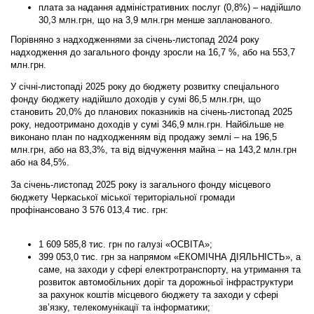
плата за надання адміністративних послуг (0,8%)
– надійшло
30,3 млн.грн, що на 3,9 млн.грн менше запланованого.
Порівняно з надходженнями за січень-листопад 2024 року
надходження до загального фонду зросли на 16,7 %, або на 553,7
млн.грн.
У січні-листопаді 2025 року до бюджету розвитку спеціального
фонду бюджету надійшло доходів у сумі 86,5 млн.грн, що
становить 20,0% до планових показників на січень-листопад 2025
року, недоотримано доходів у сумі 346,9 млн.грн. Найбільше не
виконано план по надходженням від продажу землі – на 196,5
млн.грн, або на 83,3%, та від відчуження майна – на 143,2 млн.грн
або на 84,5%.
За січень-листопад 2025 року із загального фонду місцевого
бюджету Черкаської міської територіальної громади
профінансовано
3 576 013,4 тис.
грн
:
1 609 585,8 тис. грн
по галузі «ОСВІТА»;
399 053,0 тис. грн
за напрямом «ЕКОМІЧНА ДІЯЛЬНІСТЬ», а
саме, на заходи у сфері електротранспорту, на утримання та
розвиток автомобільних доріг та дорожньої інфраструктури
за рахунок коштів місцевого бюджету та заходи у сфері
зв’язку, телекомунікації та інформатики;