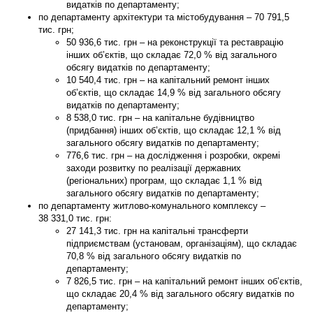
видатків по департаменту;
по
департаменту архітектури та містобудування
–
70 791,5
тис. грн;
50 936,6 тис. грн – на реконструкції та реставрацію
інших об’єктів, що складає 72,0 % від загального
обсягу видатків по департаменту;
10 540,4 тис. грн – на капітальний ремонт інших
об’єктів, що складає 14,9 % від загального обсягу
видатків по департаменту;
8 538,0 тис. грн – на капітальне будівництво
(придбання) інших об’єктів, що складає 12,1 % від
загального обсягу видатків по департаменту;
776,6 тис. грн – на дослідження і розробки, окремі
заходи розвитку по реалізації державних
(регіональних) програм, що складає 1,1 % від
загального обсягу видатків по департаменту;
по
департаменту житлово-комунального комплексу
–
38 331,0
тис. грн:
27 141,3 тис. грн на капітальні трансферти
підприємствам (установам, організаціям), що складає
70,8 % від загального обсягу видатків по
департаменту;
7 826,5 тис. грн – на капітальний ремонт інших об’єктів,
що складає 20,4 % від загального обсягу видатків по
департаменту;