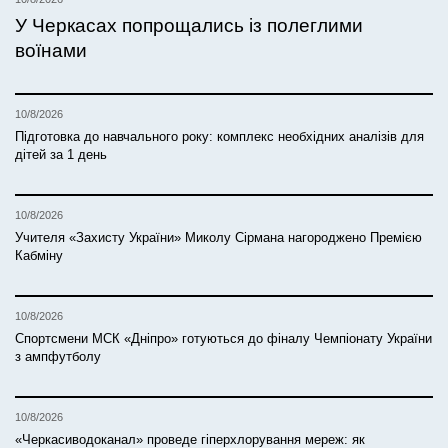
У Черкасах попрощались із полеглими
воїнами
10/8/2026
Підготовка до навчального року: комплекс необхідних аналізів для
дітей за 1 день
10/8/2026
Учителя «Захисту України» Миколу Сірмана нагороджено Премією
Кабміну
10/8/2026
Спортсмени МСК «Дніпро» готуються до фіналу Чемпіонату України
з ампфутболу
10/8/2026
«Черкасиводоканал» проведе гіперхлорування мереж: як