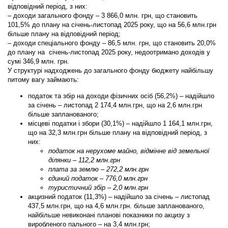
відповідний період, з них:
– доходи загального фонду – 3 866,0 млн. грн, що становить
101,5% до плану на січень-листопад 2025 року, що на 56,6 млн.грн
більше плану на відповідний період;
– доходи спеціального фонду – 86,5 млн. грн, що становить 20,0%
до плану на січень-листопад 2025 року, недоотримано доходів у
сумі 346,9 млн. грн.
У структурі надходжень до загального фонду бюджету найбільшу
питому вагу займають:
податок та збір на доходи фізичних осіб (56,2%)
– надійшло
за січень – листопад 2 174,4 млн.грн, що на 2,6 млн.грн
більше запланованого;
місцеві податки і збори (30,1%)
– надійшло 1 164,1 млн.грн,
що на 32,3 млн.грн більше плану на відповідний період, з
них:
податок на нерухоме майно, відмінне від земельної
ділянки – 112,2 млн.грн
плата за землю – 272,2 млн.грн
єдиний податок – 776,0 млн.грн
туристичний збір – 2,0 млн.грн
акцизний податок (11,3%)
– надійшло за січень – листопад
437,5 млн.грн, що на 4,6 млн.грн. більше запланованого,
найбільше невиконані планові показники по акцизу з
виробленого пального – на 3,4 млн.грн;