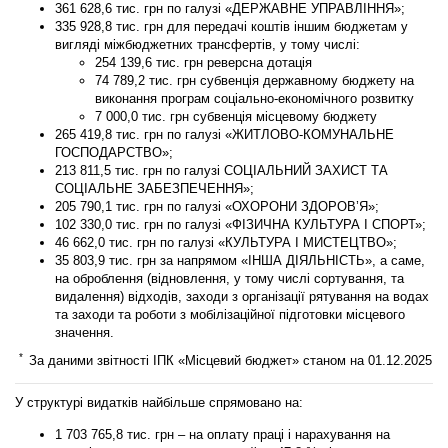
361 628,6 тис. грн
по галузі «ДЕРЖАВНЕ УПРАВЛІННЯ»;
335 928,8 тис. грн
для передачі коштів іншим бюджетам у
вигляді міжбюджетних трансфертів, у тому числі:
254 139,6 тис. грн реверсна дотація
74 789,2 тис. грн субвенція державному бюджету на
виконання програм соціально-економічного розвитку
7 000,0 тис. грн субвенція місцевому бюджету
265 419,8 тис. грн
по галузі «ЖИТЛОВО-КОМУНАЛЬНЕ
ГОСПОДАРСТВО»;
213 811,5 тис. грн
по галузі СОЦІАЛЬНИЙ ЗАХИСТ ТА
СОЦІАЛЬНЕ ЗАБЕЗПЕЧЕННЯ»;
205 790,1 тис. грн
по галузі «ОХОРОНИ ЗДОРОВ’Я»;
102 330,0 тис. грн
по галузі «ФІЗИЧНА КУЛЬТУРА І СПОРТ»;
46 662,0 тис. грн
по галузі «КУЛЬТУРА І МИСТЕЦТВО»;
35 803,9 тис. грн
за напрямом «ІНША ДІЯЛЬНІСТЬ», а саме,
на оброблення (відновлення, у тому числі сортування, та
видалення) відходів, заходи з організації рятування на водах
та заходи та роботи з мобілізаційної підготовки місцевого
значення.
*
За даними звітності ІПК «Місцевий бюджет» станом на 01.12.2025
У структурі видатків найбільше спрямовано на:
1 703 765,8
тис. грн – на оплату праці і нарахування на