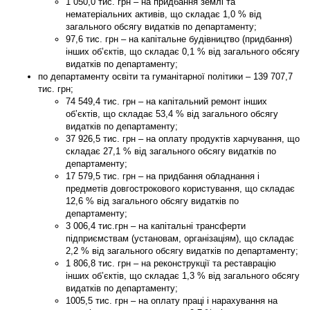
1 050,0 тис. грн – на придбання землі та
нематеріальних активів, що складає 1,0 % від
загального обсягу видатків по департаменту;
97,6 тис. грн – на капітальне будівництво (придбання)
інших об’єктів, що складає 0,1 % від загального обсягу
видатків по департаменту;
по
департаменту освіти та гуманітарної політики
–
139 707,7
тис. грн;
74 549,4 тис. грн – на капітальний ремонт інших
об’єктів, що складає 53,4 % від загального обсягу
видатків по департаменту;
37 926,5 тис. грн – на оплату продуктів харчування, що
складає 27,1 % від загального обсягу видатків по
департаменту;
17 579,5 тис. грн – на придбання обладнання і
предметів довгострокового користування, що складає
12,6 % від загального обсягу видатків по
департаменту;
3 006,4 тис.грн – на капітальні трансферти
підприємствам (установам, організаціям), що складає
2,2 % від загального обсягу видатків по департаменту;
1 806,8 тис. грн – на реконструкції та реставрацію
інших об’єктів, що складає 1,3 % від загального обсягу
видатків по департаменту;
1005,5 тис. грн – на оплату праці і нарахування на