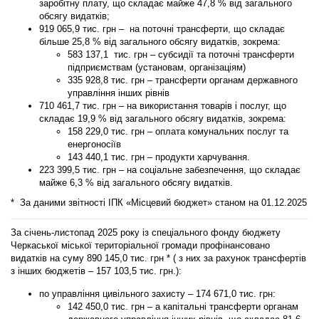
заробітну плату, що складає майже 47,8 % від загального
обсягу видатків;
919 065,9
тис. грн – на поточні трансферти, що складає
більше 25,8 % від загального обсягу видатків, зокрема:
583 137,1 тис. грн – субсидії та поточні трансферти
підприємствам (установам, організаціям)
335 928,8 тис. грн – трансферти органам державного
управління інших рівнів
710 461,7
тис. грн – на використання товарів і послуг, що
складає 19,9 % від загального обсягу видатків, зокрема:
158 229,0 тис. грн – оплата комунальних послуг та
енергоносіїв
143 440,1 тис. грн – продукти харчування.
223 399,5
тис. грн – на соціальне забезпечення, що складає
майже 6,3 % від загального обсягу видатків.
* За даними звітності ІПК «Місцевий бюджет» станом на 01.12.2025
За січень-листопад 2025 року із спеціального фонду бюджету
Черкаської міської територіальної громади профінансовано
видатків на суму
890 145,0
тис. грн * ( з них за рахунок трансфертів
з інших бюджетів – 157 103,5 тис. грн.):
по
управління цивільного захисту
–
174 671,0
тис. грн:
142 450,0 тис. грн – а капітальні трансферти органам