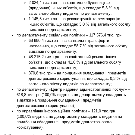
2 024,4 тис. грн – на капітальне будівництво
(придбання) інших об’єктів, що складає 5,3 % від
загального обсягу видатків по департаменту;
1 145,5 тис. грн – на реконструкції та реставрацію
інших об’єктів, що складає 3,0 % від загального обсягу
видатків по департаменту;
по
департаменту соціальної політики
–
117 576,4
тис. грн:
68 990,4 тис.грн – на капітальні трансферти
населенню, що складає 58,7 % від загального обсягу
видатків по департаменту;
48 215,2 тис. грн – на капітальний ремонт інших
об’єктів, що складає 41,0 % від загального обсягу
видатків по департаменту;
370,8 тис.грн – на придбання обладнання і предметів
довгострокового користування, що складає 0,3 % від
загального обсягу видатків по департаменту;
по
департаменту «Центр надання адміністративних послуг»
–
618,8
тис.грн (100,0% видатків по департаменту складають
видатки на придбання обладнання і предметів
довгострокового користування);
по
управлінню інформаційної політики
–
121,0
тис.грн
(100,0% видатків по департаменту складають видатки на
придбання обладнання і предметів довгострокового
користування).