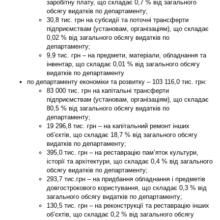
заробітну плату, що складає 0,7 % від загального
обсягу видатків по департаменту;
30,8 тис. грн на субсидії та поточні трансферти
підприємствам (установам, організаціям), що складає
0,02 % від загального обсягу видатків по
департаменту;
9,9 тис. грн – на предмети, матеріали, обладнання та
інвентар, що складає 0,01 % від загального обсягу
видатків по департаменту
по
департаменту економіки та розвитку
–
103 116,0
тис. грн:
83 000 тис. грн на капітальні трансферти
підприємствам (установам, організаціям), що складає
80,5 % від загального обсягу видатків по
департаменту;
19 296,8 тис. грн – на капітальний ремонт інших
об’єктів, що складає 18,7 % від загального обсягу
видатків по департаменту;
395,0 тис. грн – на реставрацію пам’яток культури,
історії та архітектури, що складає 0,4 % від загального
обсягу видатків по департаменту;
293,7 тис.грн – на придбання обладнання і предметів
довгострокового користування, що складає 0,3 % від
загального обсягу видатків по департаменту;
130,5 тис. грн – на реконструкції та реставрацію інших
об’єктів, що складає 0,2 % від загального обсягу