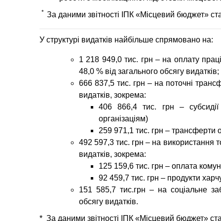
*
За даними звітності ІПК «Місцевий бюджет» ст
У структурі видатків найбільше спрямовано на:
1 218 949,0
тис. грн – на оплату прац
48,0 % від загального обсягу видатків;
666 837,5
тис. грн – на поточні транс
видатків, зокрема:
406 866,4 тис. грн – субсиді
організаціям)
259 971,1 тис. грн – трансферти
492 597,3
тис. грн – на використання т
видатків, зокрема:
125 159,6 тис. грн – оплата кому
92 459,7 тис. грн – продукти хар
151 585,7
тис.грн – на соціальне за
обсягу видатків.
* За даними звітності ІПК «Місцевий бюджет» ст