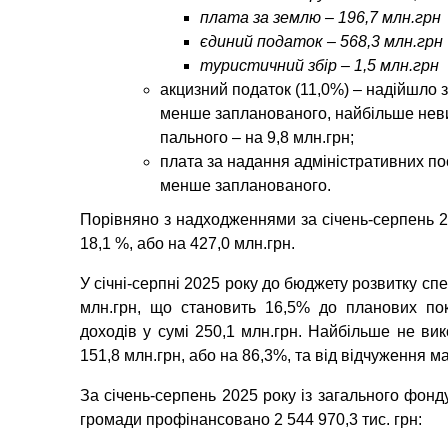
плата за землю – 196,7 млн.грн
єдиний податок – 568,3 млн.грн
туристичний збір – 1,5 млн.грн
акцизний податок (11,0%)
– надійшло за
менше запланованого, найбільше невик
пального – на 9,8 млн.грн;
плата за надання адміністративних по
менше запланованого.
Порівняно з надходженнями за січень-серпень 
18,1 %, або на 427,0 млн.грн.
У січні-серпні 2025 року до бюджету розвитку сп
млн.грн, що становить 16,5% до планових пок
доходів у сумі 250,1 млн.грн. Найбільше не в
151,8 млн.грн, або на 86,3%, та від відчуження м
За січень-серпень 2025 року із загального фонд
громади профінансовано
2 544 970,3 тис.
грн
: