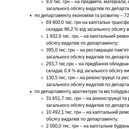
9,9 тис. грн – на предмети, матеріали,
загального обсягу видатків по департ
по
департаменту економіки та розвитку
–
72
69 900,0 тис. грн на капітальні транс
складає 96,2 % від загального обсягу 
1 932,6 тис. грн – на капітальний ремо
обсягу видатків по департаменту;
395,0 тис. грн – на реставрацію пам’ято
загального обсягу видатків по департ
293,7 тис.грн – на придбання обладна
складає 0,4 % від загального обсягу в
130,5 тис. грн – на реконструкції та ре
загального обсягу видатків по департ
по
департаменту архітектури та містобудув
31 651,7 тис. грн – на реконструкції т
загального обсягу видатків по департ
10 492,1 тис. грн – на капітальний рем
обсягу видатків по департаменту;
2 000,0 тис. грн – на капітальне будів