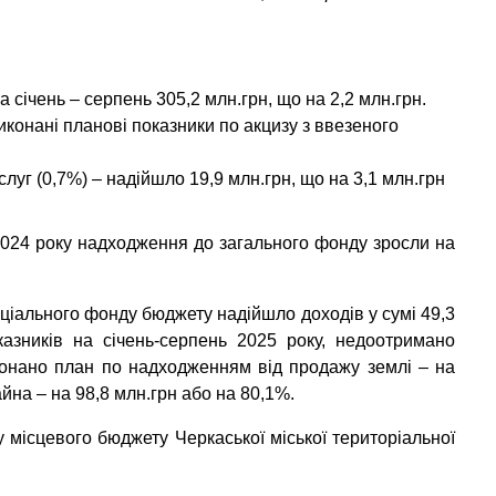
 січень – серпень 305,2 млн.грн, що на 2,2 млн.грн.
онані планові показники по акцизу з ввезеного
слуг (0,7%)
– надійшло 19,9 млн.грн, що на 3,1 млн.грн
2024 року надходження до загального фонду зросли на
еціального фонду бюджету надійшло доходів у сумі 49,3
азників на січень-серпень 2025 року, недоотримано
иконано план по надходженням від продажу землі – на
айна – на 98,8 млн.грн або на 80,1%.
у місцевого бюджету Черкаської міської територіальної