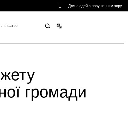
Для людей з порушенням зору
успільство
джету
ьної громади