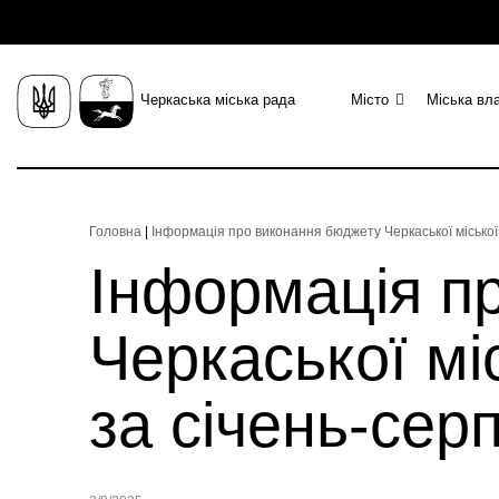
Черкаська міська рада
Місто
Міська вл
Головна
|
Інформація про виконання бюджету Черкаської міської
Інформація п
Черкаської мі
за січень-сер