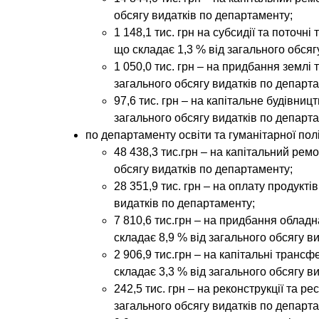
обсягу видатків по департаменту;
1 148,1 тис. грн на субсидії та поточн
що складає 1,3 % від загального обсяг
1 050,0 тис. грн – на придбання землі 
загального обсягу видатків по департ
97,6 тис. грн – на капітальне будівниц
загального обсягу видатків по департ
по
департаменту освіти та гуманітарної пол
48 438,3 тис.грн – на капітальний ремо
обсягу видатків по департаменту;
28 351,9 тис. грн – на оплату продукті
видатків по департаменту;
7 810,6 тис.грн – на придбання облад
складає 8,9 % від загального обсягу в
2 906,9 тис.грн – на капітальні транс
складає 3,3 % від загального обсягу в
242,5 тис. грн – на реконструкції та ре
загального обсягу видатків по департ