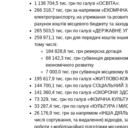
1 138 704,5 тис. грн
по галузі «ОСВІТА»;
266 318,7 тис. грн
за напрямом «ЕКОМІЧНА Д
електротранспорту, на утримання та розвит
рахунок коштів місцевого бюджету та заходи 
265 503,5 тис. грн
по галузі «ДЕРЖАВНЕ У
259 971,1 тис. грн
для передачі коштів інши
тому числі:
184 828,8 тис. грн реверсна дотація
68 142,3 тис. грн субвенція державно
економічного розвитку
7 000,0 тис. грн субвенція місцевому 
195 617,9 тис. грн
по галузі «ЖИТЛОВО-
144 700,1 тис. грн
по галузі СОЦІАЛЬНИЙ
141 360,4 тис. грн
по галузі «ОХОРОНИ ЗД
73 329, тис. грн
по галузі «ФІЗИЧНА КУЛЬТ
33 287,4 тис. грн
по галузі «КУЛЬТУРА І М
26 176,9 тис. грн
за напрямом «ІНША ДІЯЛЬНІ
числі сортування, та видалення) відходів, з
роботи з мобілізаційної підготовки місцевог