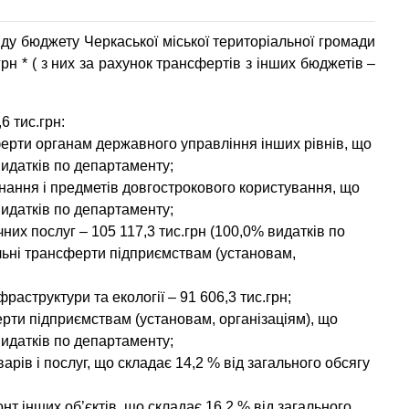
нду бюджету Черкаської міської територіальної громади
грн * ( з них за рахунок трансфертів з інших бюджетів –
,6
тис.грн:
сферти органам державного управління інших рівнів, що
видатків по департаменту;
днання і предметів довгострокового користування, що
видатків по департаменту;
чних послуг
–
105 117,3
тис.грн (100,0% видатків по
льні трансферти підприємствам (установам,
раструктури та екології
–
91 606,3
тис.грн;
ферти підприємствам (установам, організаціям), що
видатків по департаменту;
варів і послуг, що складає 14,2 % від загального обсягу
онт інших об’єктів, що складає 16,2 % від загального