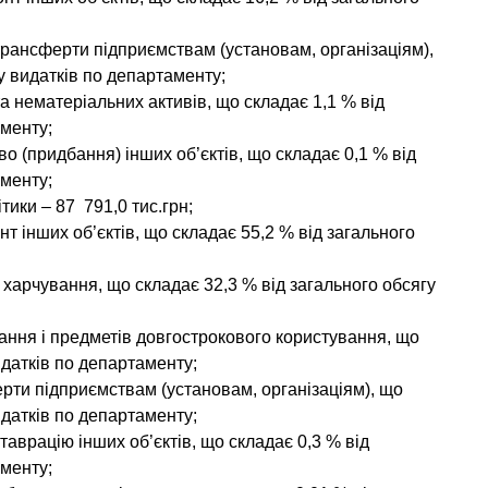
і трансферти підприємствам (установам, організаціям),
у видатків по департаменту;
та нематеріальних активів, що складає 1,1 % від
аменту;
тво (придбання) інших об’єктів, що складає 0,1 % від
аменту;
ітики
–
87 791,0
тис.грн;
нт інших об’єктів, що складає 55,2 % від загального
в харчування, що складає 32,3 % від загального обсягу
нання і предметів довгострокового користування, що
идатків по департаменту;
ферти підприємствам (установам, організаціям), що
идатків по департаменту;
ставрацію інших об’єктів, що складає 0,3 % від
аменту;