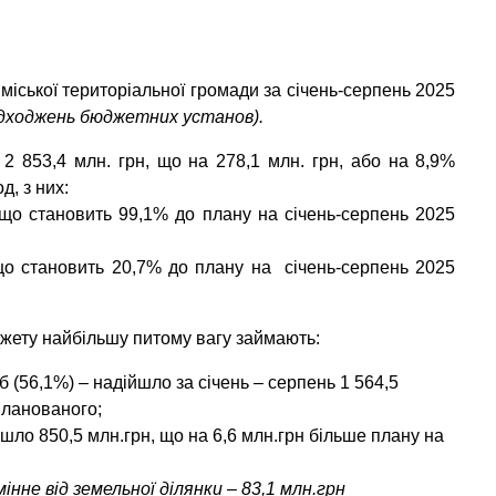
міської територіальної громади за січень-серпень 2025
адходжень бюджетних установ).
 2 853,4 млн. грн, що на 278,1 млн. грн, або на 8,9%
, з них:
 що становить 99,1% до плану на січень-серпень 2025
 що становить 20,7% до плану на січень-серпень 2025
джету найбільшу питому вагу займають:
б (56,1%)
– надійшло за січень – серпень 1 564,5
планованого;
шло 850,5 млн.грн, що на 6,6 млн.грн більше плану на
інне від земельної ділянки – 83,1 млн.грн