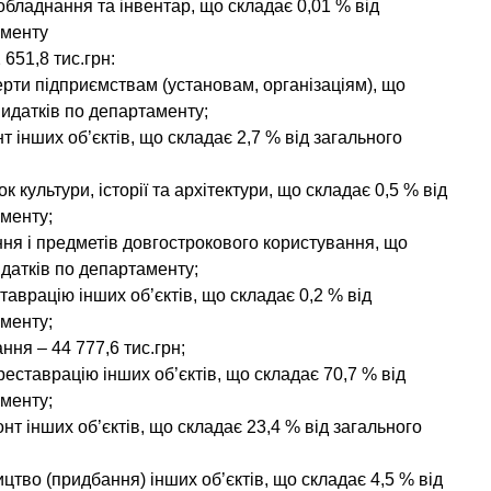
 обладнання та інвентар, що складає 0,01 % від
аменту
 651,8
тис.грн:
ферти підприємствам (установам, організаціям), що
видатків по департаменту;
нт інших об’єктів, що складає 2,7 % від загального
к культури, історії та архітектури, що складає 0,5 % від
аменту;
ння і предметів довгострокового користування, що
идатків по департаменту;
ставрацію інших об’єктів, що складає 0,2 % від
аменту;
ання
–
44 777,6
тис.грн;
а реставрацію інших об’єктів, що складає 70,7 % від
аменту;
онт інших об’єктів, що складає 23,4 % від загального
ництво (придбання) інших об’єктів, що складає 4,5 % від