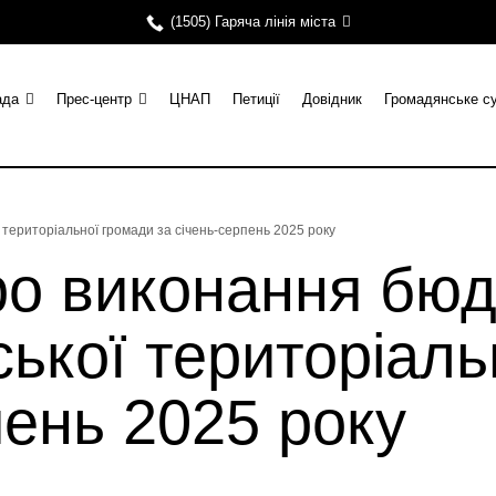
(1505) Гаряча лінія міста
ада
Прес-центр
ЦНАП
Петиції
Довідник
Громадянське с
 територіальної громади за січень-серпень 2025 року
ро виконання бю
ської територіал
пень 2025 року