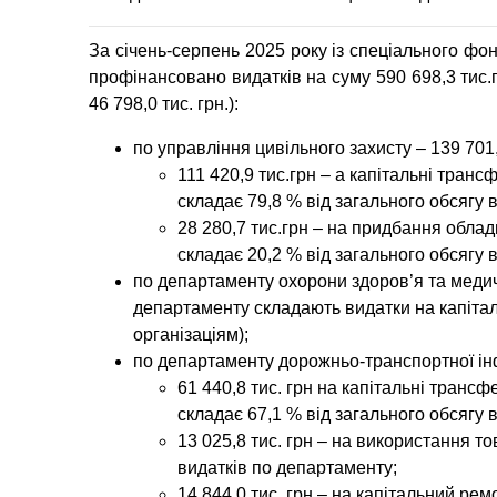
За січень-серпень 2025 року із спеціального фо
профінансовано видатків на суму
590 698,3
тис.
46 798,0 тис. грн.):
по
управління цивільного захисту
–
139 701
111 420,9 тис.грн – а капітальні тран
складає 79,8 % від загального обсягу 
28 280,7 тис.грн – на придбання обла
складає 20,2 % від загального обсягу 
по
департаменту охорони здоров’я та меди
департаменту складають видатки на капіта
організаціям);
по
департаменту дорожньо-транспортної інф
61 440,8 тис. грн на капітальні транс
складає 67,1 % від загального обсягу 
13 025,8 тис. грн – на використання то
видатків по департаменту;
14 844,0 тис. грн – на капітальний рем