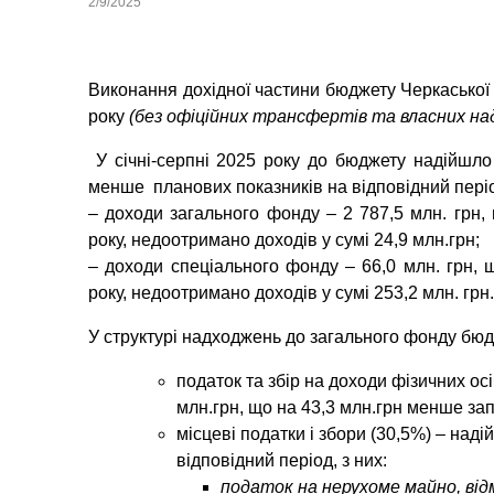
2/9/2025
Виконання дохідної частини бюджету Черкаської 
року
(без офіційних трансфертів та власних н
У січні-серпні 2025 року до бюджету надійшло
менше планових показників на відповідний період
– доходи загального фонду – 2 787,5 млн. грн,
року, недоотримано доходів у сумі 24,9 млн.грн;
– доходи спеціального фонду – 66,0 млн. грн,
року, недоотримано доходів у сумі 253,2 млн. грн.
У структурі надходжень до загального фонду бю
податок та збір на доходи фізичних осі
млн.грн, що на 43,3 млн.грн менше за
місцеві податки і збори (30,5%)
– надій
відповідний період, з них:
податок на нерухоме майно, відм