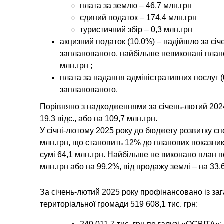
плата за землю – 46,7 млн.грн
єдиний податок – 174,4 млн.грн
туристичний збір – 0,3 млн.грн
акцизний податок (10,0%)
– надійшло за січ
запланованого, найбільше невиконані плано
млн.грн ;
плата за надання адміністративних послуг (
запланованого.
Порівняно з надходженнями за січень-лютий 202
19,3 відс., або на 109,7 млн.грн.
У січні-лютому 2025 року до бюджету розвитку сп
млн.грн, що становить 12% до планових показник
сумі 64,1 млн.грн. Найбільше не виконано план 
млн.грн або на 99,2%, від продажу землі – на 33,
За січень-лютий 2025 року профінансовано із за
територіальної громади
519 608,1 тис.
грн
: