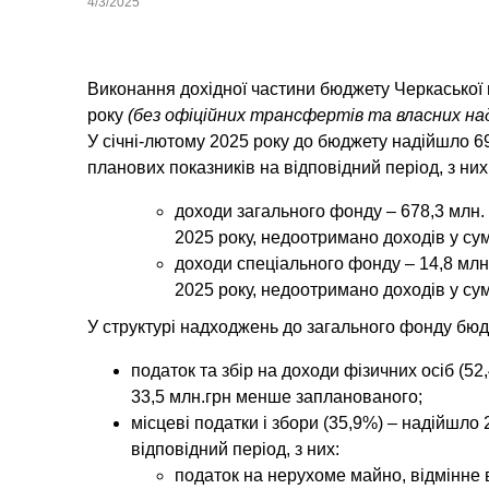
4/3/2025
Виконання дохідної частини бюджету Черкаської м
року
(без офіційних трансфертів та власних н
У січні-лютому 2025 року до бюджету надійшло 69
планових показників на відповідний період, з них
доходи загального фонду – 678,3 млн. 
2025 року, недоотримано доходів у сумі
доходи спеціального фонду – 14,8 млн
2025 року, недоотримано доходів у сумі
У структурі надходжень до загального фонду бю
податок та збір на доходи фізичних осіб (52
33,5 млн.грн менше запланованого;
місцеві податки і збори (35,9%)
– надійшло 2
відповідний період, з них:
податок на нерухоме майно, відмінне в