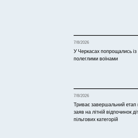
7/8/2026
У Черкасах попрощались із
полеглими воїнами
7/8/2026
Триває завершальний етап
заяв на літній відпочинок ді
пільгових категорій