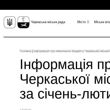
Черкаська міська рада
Місто
Міська вл
Головна
|
Інформація про виконання бюджету Черкаської міської
Інформація п
Черкаської мі
за січень-лют