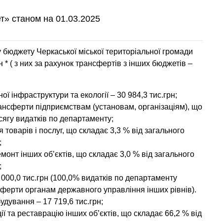
т» станом на 01.03.2025
у бюджету Черкаської міської територіальної громади
н * ( з них за рахунок трансфертів з інших бюджетів –
ї інфраструктури та екології
–
30 984,3
тис.грн;
трансферти підприємствам (установам, організаціям), що
сягу видатків по департаменту;
я товарів і послуг, що складає 3,3 % від загального
;
емонт інших об’єктів, що складає 3,0 % від загального
;
 000,0
тис.грн (100,0% видатків по департаменту
сферти органам державного управління інших рівнів).
будування
–
17 719,6
тис.грн;
ції та реставрацію інших об’єктів, що складає 66,2 % від