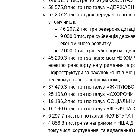
249 011,7 тис. грн
по галузі «ОСВІТА»;
58 575,8 тис. грн
по галузі «ДЕРЖАВ
57 207,2 тис. грн
для передачі коштів 
у тому числі:
46 207,2 тис. грн реверсна дотац
9 000,0 тис. грн субвенція держ
економічного розвитку
2 000,0 тис. грн субвенція місце
45 290,3 тис. грн
за напрямом «ЕКОМІЧ
електротранспорту, на утримання та р
інфраструктури за рахунок коштів місц
телекомунікації та інформатики;
37 479,3 тис. грн
по галузі «ЖИТЛО
25 103,0 тис. грн
по галузі «ОХОРОНИ
19 196,2 тис. грн
по галузі СОЦІАЛЬ
16 590,6 тис. грн
по галузі «ФІЗИЧНА 
6 297,7 тис. грн
по галузі «КУЛЬТУРА
4 856,3 тис. грн
за напрямом «ІНША ДІЯ
тому числі сортування, та видалення) в