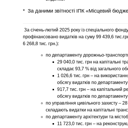
* За даними звітності ІПК «Місцевий бюдже
За січень-лютий 2025 року із спеціального фонд
профінансовано видатків на суму
99 439,6
тис.гр
6 268,8 тис. грн.):
по
департаменту дорожньо-транспортно
29 040,0 тис. грн на капітальні 
складає 93,7 % від загального об
1 026,6 тис. грн – на використанн
обсягу видатків по департаменту
917,7 тис. грн – на капітальний р
обсягу видатків по департаменту
по
управління цивільного захисту
–
28
складають видатки на капітальні тран
по
департаменту архітектури та місто
11 723,0 тис. грн – на реконструк