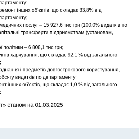
епартаменту;
 ремонт інших об’єктів, що складає 33,8% від
епартаменту;
 медичних послуг
–
15 927,6
тис.грн (100,0% видатків по
апітальні трансферти підприємствам (установам,
ї політики
–
6 808,1
тис.грн;
дуктів харчування, що складає 92,1 % від загального
;
ладнання і предметів довгострокового користування,
обсягу видатків по департаменту;
онт інших об’єктів, що складає 1,0 % від загального
;
т» станом на 01.03.2025