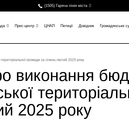
(1505) Гаряча лінія міста
ада
Прес-центр
ЦНАП
Петиції
Довідник
Громадянське с
 територіальної громади за січень-лютий 2025 року
ро виконання бю
ської територіал
ий 2025 року