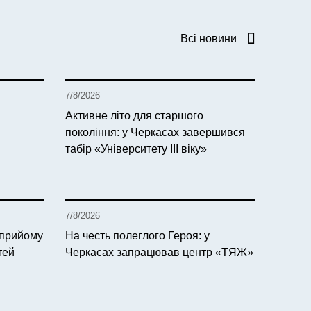
Всі новини
7/8/2026
Активне літо для старшого
покоління: у Черкасах завершився
табір «Університету ІІІ віку»
7/8/2026
 прийому
На честь полеглого Героя: у
тей
Черкасах запрацював центр «ТЯЖ»