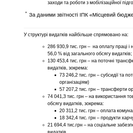
заходи та роботи з мобілізаційної підг
*
За даними звітності ІПК «Місцевий бюдже
У структурі видатків найбільше спрямовано на:
286
930
,
9
тис. грн – на оплату праці і
56,0 % від загального обсягу видатків;
130 453,4
тис. грн – на поточні транс
видатків, зокрема:
73 246,2 тис. грн – субсидії та 
організаціям)
57 207,2 тис. грн – трансферти 
74 041,3
тис. грн – на використання то
обсягу видатків, зокрема:
20 311,2 тис. грн – оплата комун
18 342,4 тис. грн – продукти хар
21 694,4
тис.грн – на соціальне забезп
видатків.