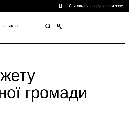
Для людей з порушенням зору
успільство
джету
ьної громади