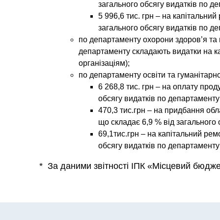
загального обсягу видатків по д
5 996,6 тис. грн – на капітальний
загального обсягу видатків по д
по
департаменту охорони здоров’я та
департаменту складають видатки на к
організаціям);
по
департаменту освіти та гуманітарно
6 268,8 тис. грн – на оплату про
обсягу видатків по департаменту
470,3 тис.грн – на придбання об
що складає 6,9 % від загального 
69,1тис.грн – на капітальний рем
обсягу видатків по департаменту
* За даними звітності ІПК «Місцевий бюдже