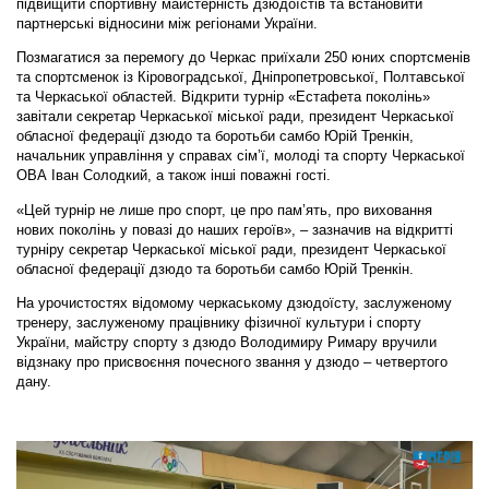
підвищити спортивну майстерність дзюдоїстів та встановити
партнерські відносини між регіонами України.
Позмагатися за перемогу до Черкас приїхали 250 юних спортсменів
та спортсменок із Кіровоградської, Дніпропетровської, Полтавської
та Черкаської областей. Відкрити турнір «Естафета поколінь»
завітали секретар Черкаської міської ради, президент Черкаської
обласної федерації дзюдо та боротьби самбо Юрій Тренкін,
начальник управління у справах сім’ї, молоді та спорту Черкаської
ОВА Іван Солодкий, а також інші поважні гості.
«Цей турнір не лише про спорт, це про пам’ять, про виховання
нових поколінь у повазі до наших героїв», – зазначив на відкритті
турніру секретар Черкаської міської ради, президент Черкаської
обласної федерації дзюдо та боротьби самбо Юрій Тренкін.
На урочистостях відомому черкаському дзюдоїсту, заслуженому
тренеру, заслуженому працівнику фізичної культури і спорту
України, майстру спорту з дзюдо Володимиру Римару вручили
відзнаку про присвоєння почесного звання у дзюдо – четвертого
дану.