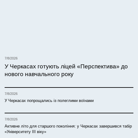
7/8/2026
У Черкасах готують ліцей «Перспектива» до
нового навчального року
7/8/2026
У Черкасах попрощались із полеглими воїнами
7/8/2026
Активне літо для старшого покоління: у Черкасах завершився табір
«Університету ІІІ віку»