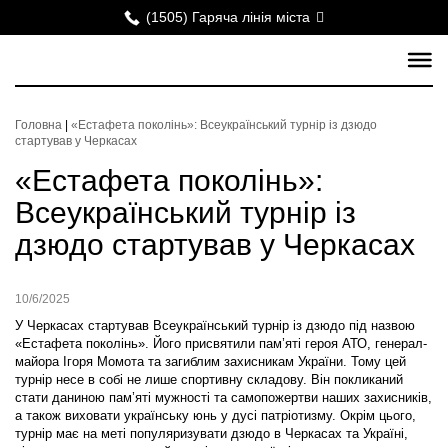
(1505) Гаряча лінія міста
Головна
|
«Естафета поколінь»: Всеукраїнський турнір із дзюдо
стартував у Черкасах
«Естафета поколінь»:
Всеукраїнський турнір із
дзюдо стартував у Черкасах
10/6/2025
У Черкасах стартував Всеукраїнський турнір із дзюдо під назвою
«Естафета поколінь». Його присвятили пам’яті героя АТО, генерал-
майора Ігоря Момота та загиблим захисникам України. Тому цей
турнір несе в собі не лише спортивну складову. Він покликаний
стати даниною пам’яті мужності та самопожертви наших захисників,
а також виховати українську юнь у дусі патріотизму. Окрім цього,
турнір має на меті популяризувати дзюдо в Черкасах та Україні,