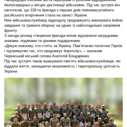
безпосередньо у місцях дислокації військових. Під час зустрічі він
наголосив, що 118-та бригада з перших днів повномасштабного
російського вторгнення стала на захист України.
Нині військовослужбовці підрозділу продовжують виконувати бойові
завдання та тримати оборону на одних із найскладніших напрямків
фронту.
З нагоди річниці створення бригади воїнів відзначили нагрудними
знаками, подяками та цінними подарунками.
«Дякую кожному, хто стоїть за Україну. Пам’ятаємо полеглих Героїв
і підтримуємо тих, хто продовжує боротьбу», – зазначив
Черкаський міський голова Анатолій Бондаренко.
Під час зустрічі також вшанували пам’ять військовослужбовців, які
віддали життя, захищаючи незалежність і територіальну цілісність
України.