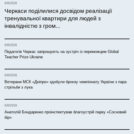
6/8/2026
Черкаси поділилися досвідом реалізації
тренувальної квартири для людей з
інвалідністю з гром...
6/8/2026
Педагогів Черкас запрошують на зустріч із переможцем Global
Teacher Prize Ukraine
6/8/2026
Ветерани МСК «Дніпро» здобули бронзу чемпіонату України з пара
стрільби з лука
6/8/2026
Анатолій Бондаренко проінспектував благоустрій парку «Сосновий
бір»