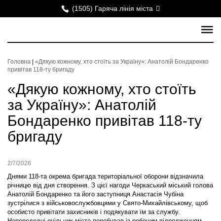
(1505) Гаряча лінія міста
Головна
|
«Дякую кожному, хто стоїть за Україну»: Анатолій Бондаренко
привітав 118-ту бригаду
«Дякую кожному, хто стоїть
за Україну»: Анатолій
Бондаренко привітав 118-ту
бригаду
2/7/2026
Днями 118-та окрема бригада територіальної оборони відзначила
річницю від дня створення. З цієї нагоди Черкаський міський голова
Анатолій Бондаренко та його заступниця Анастасія Чубіна
зустрілися з військовослужбовцями у Свято-Михайлівському, щоб
особисто привітати захисників і подякувати їм за службу.
Напередодні очільник міста перебував із робочим відрядженням