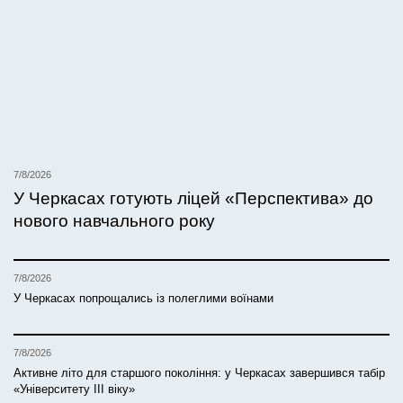
7/8/2026
У Черкасах готують ліцей «Перспектива» до
нового навчального року
7/8/2026
У Черкасах попрощались із полеглими воїнами
7/8/2026
Активне літо для старшого покоління: у Черкасах завершився табір
«Університету ІІІ віку»