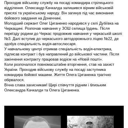
Проходив військову службу на посаді командира стрілецького
відділення. Олександр Качкалда залишився вірним військовій
присязі та українському народу. Він загинув під час виконання
бойового завдання на Донеччині.
Молодший сержант Олег Циганенко народився у селі Дубіївка на
Черкащині. Розпочав навчання у ЗОШ селища Ірдинь. Після
переїзду родини до Черкас продовжив навчання у черкаській школі
№3. Далі вступив до черкаського автодорожнього ліцею №22, де
здобув спеціальність водія-автослюсаря.
У навчальному центрі отримав спеціальність водія-електрика,
підписав контракт і був направлений до військової частини. Після
закінчення контракту працював водієм на «Новій пошті».
Коли розпочалося повномасштабне вторгнення, став на захист
України. Проходив військову службу на посаді заступника
командира бойової машини. Життя Олега Циганенка трагічно
обірвалося.
Вічна слава захисникам! Щирі співчуття рідним і близьким
Олександра Качкалди та Олега Циганенка.