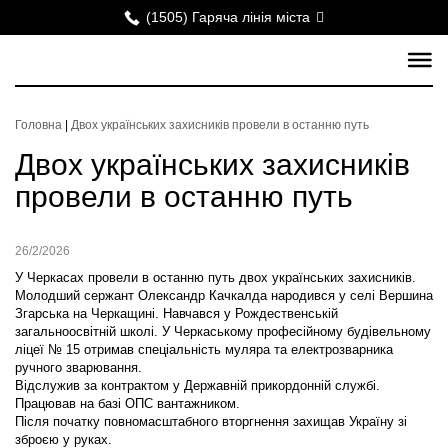
(1505) Гаряча лінія міста
Головна
|
Двох українських захисників провели в останню путь
Двох українських захисників
провели в останню путь
26/2/2026
У Черкасах провели в останню путь двох українських захисників.
Молодший сержант Олександр Качкалда народився у селі Вершина
Згарська на Черкащині. Навчався у Рождественській
загальноосвітній школі. У Черкаському професійному будівельному
ліцеї № 15 отримав спеціальність муляра та електрозварника
ручного зварювання.
Відслужив за контрактом у Державній прикордонній службі.
Працював на базі ОПС вантажником.
Після початку повномасштабного вторгнення захищав Україну зі
зброєю у руках.