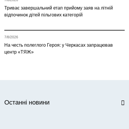
7/8/2026
Триває завершальний етап прийому заяв на літній
відпочинок дітей пільгових категорій
7/8/2026
На честь полеглого Героя: у Черкасах запрацював
центр «ТЯЖ»
Останні новини
Всі новини