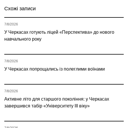
Схожі записи
7/8/2026
У Черкасах готують ліцей «Перспектива» до нового
навчального року
7/8/2026
У Черкасах попрощались із полеглими воїнами
7/8/2026
Активне літо для старшого покоління: у Черкасах
завершився табір «Університету ІІІ віку»