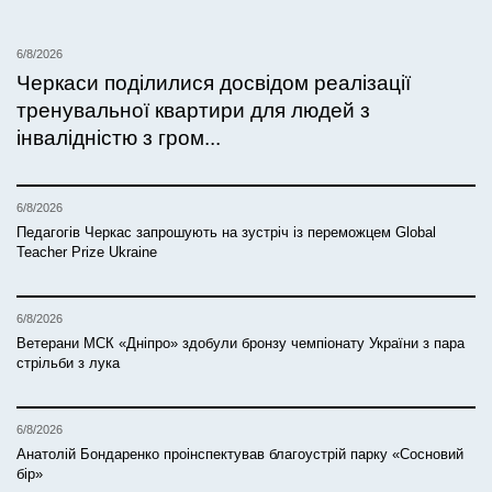
6/8/2026
Черкаси поділилися досвідом реалізації
тренувальної квартири для людей з
інвалідністю з гром...
6/8/2026
Педагогів Черкас запрошують на зустріч із переможцем Global
Teacher Prize Ukraine
6/8/2026
Ветерани МСК «Дніпро» здобули бронзу чемпіонату України з пара
стрільби з лука
6/8/2026
Анатолій Бондаренко проінспектував благоустрій парку «Сосновий
бір»