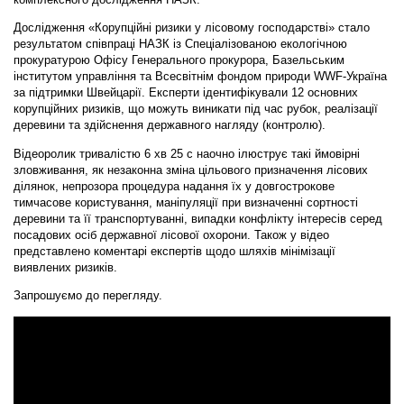
Дослідження «Корупційні ризики у лісовому господарстві» стало
результатом співпраці НАЗК із Спеціалізованою екологічною
прокуратурою Офісу Генерального прокурора, Базельським
інститутом управління та Всесвітнім фондом природи WWF-Україна
за підтримки Швейцарії. Експерти ідентифікували 12 основних
корупційних ризиків, що можуть виникати під час рубок, реалізації
деревини та здійснення державного нагляду (контролю).
Відеоролик тривалістю 6 хв 25 с наочно ілюструє такі ймовірні
зловживання, як незаконна зміна цільового призначення лісових
ділянок, непрозора процедура надання їх у довгострокове
тимчасове користування, маніпуляції при визначенні сортності
деревини та її транспортуванні, випадки конфлікту інтересів серед
посадових осіб державної лісової охорони. Також у відео
представлено коментарі експертів щодо шляхів мінімізації
виявлених ризиків.
Запрошуємо до перегляду.