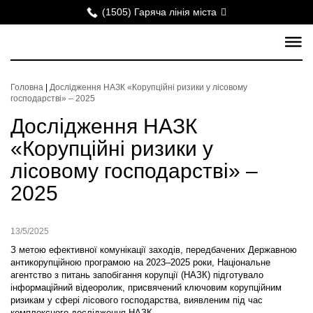
(1505) Гаряча лінія міста
Головна
|
Дослідження НАЗК «Корупційні ризики у лісовому
господарстві» – 2025
Дослідження НАЗК
«Корупційні ризики у
лісовому господарстві» –
2025
13/5/2025
З метою ефективної комунікації заходів, передбачених Державною
антикорупційною програмою на 2023–2025 роки, Національне
агентство з питань запобігання корупції (НАЗК) підготувало
інформаційний відеоролик, присвячений ключовим корупційним
ризикам у сфері лісового господарства, виявленим під час
комплексного дослідження НАЗК.