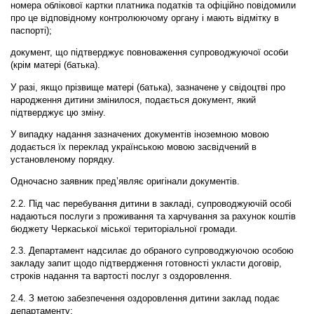
номера облікової картки платника податків та офіційно повідомили
про це відповідному контролюючому органу і мають відмітку в
паспорті);
документ, що підтверджує повноваження супроводжуючої особи
(крім матері (батька).
У разі, якщо прізвище матері (батька), зазначене у свідоцтві про
народження дитини змінилося, подається документ, який
підтверджує цю зміну.
У випадку надання зазначених документів іноземною мовою
додається їх переклад українською мовою засвідчений в
установленому порядку.
Одночасно заявник пред’являє оригінали документів.
2.2. Під час перебування дитини в закладі, супроводжуючій особі
надаються послуги з проживання та харчування за рахунок коштів
бюджету Черкаської міської територіальної громади.
2.3. Департамент надсилає до обраного супроводжуючою особою
закладу запит щодо підтвердження готовності укласти договір,
строків надання та вартості послуг з оздоровлення.
2.4. З метою забезпечення оздоровлення дитини заклад подає
департаменту: