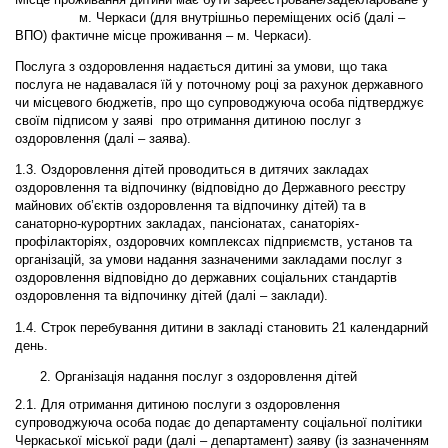
м. Черкаси (для внутрішньо переміщених осіб (далі –
ВПО) фактичне місце проживання – м. Черкаси).
Послуга з оздоровлення надається дитині за умови, що така
послуга не надавалася їй у поточному році за рахунок державного
чи місцевого бюджетів, про що супроводжуюча особа підтверджує
своїм підписом у заяві про отримання дитиною послуг з
оздоровлення (далі – заява).
1.3. Оздоровлення дітей проводиться в дитячих закладах
оздоровлення та відпочинку (відповідно до Державного реєстру
майнових об’єктів оздоровлення та відпочинку дітей) та в
санаторно-курортних закладах, пансіонатах, санаторіях-
профілакторіях, оздоровчих комплексах підприємств, установ та
організацій, за умови надання зазначеними закладами послуг з
оздоровлення відповідно до державних соціальних стандартів
оздоровлення та відпочинку дітей (далі – заклади).
1.4. Строк перебування дитини в закладі становить 21 календарний
день.
Організація надання послуг з оздоровлення дітей
2.1. Для отримання дитиною послуги з оздоровлення
супроводжуюча особа подає до департаменту соціальної політики
Черкаської міської ради (далі – департамент) заяву (із зазначенням