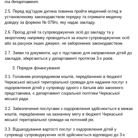
та департамент.
2.5. Перед від’їздом дитина повинна пройти медичний огляд в
установленому законодавством порядку та отримати медичну
довідку за формою № 079/о, яку надає закладу.
2.6. Проїзд дітей та супроводжуючих осіб до закладу та у
зворотному напрямку проводиться за кошти супроводжуючих осіб
або за рахунок інших джерел, не заборонених законодавством.
2.7. Заяви та документи, що є підставою для направлення дітей до
закладів, зберігаються у департаменті протягом 3-х років.
Порядок фінансування
3.1. Головним розпорядником коштів, передбачених в бюджеті
Черкаської міської територіальної громади для надання послуг з
оздоровлення дітей у супроводі одного з батьків або законного
представника, є департамент соціальної політики Черкаської
міської ради.
3.2. Забезпечення послугами з оздоровлення здійснюється в межах
коштів, передбачених на зазначену мету в бюджеті Черкаської
міської територіальної громади на поточний рік.
3.3. Відшкодування вартості послуг з оздоровлення дітей у
супроводі супроводжуючих осіб здійснюється відповідно до 3-х