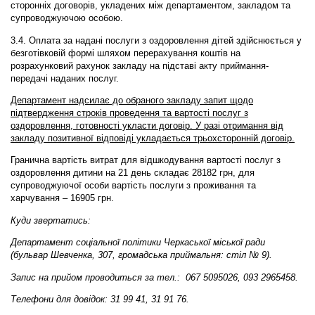
сторонніх договорів, укладених між департаментом, закладом та
супроводжуючою особою.
3.4. Оплата за надані послуги з оздоровлення дітей здійснюється у
безготівковій формі шляхом перерахування коштів на
розрахунковий рахунок закладу на підставі акту приймання-
передачі наданих послуг.
Департамент надсилає до обраного закладу запит щодо
підтвердження строків проведення та вартості послуг з
оздоровлення, готовності укласти договір. У разі отримання від
закладу позитивної відповіді укладається трьохсторонній договір.
Гранична вартість витрат для відшкодування вартості послуг з
оздоровлення дитини на 21 день складає 28182 грн, для
супроводжуючої особи вартість послуги з проживання та
харчування – 16905 грн.
Куди звертатись
:
Департамент соціальної політики Черкаської міської ради
(бульвар Шевченка, 307, громадська приймальня: стіл № 9).
Запис на прийом проводиться за тел.: 067 5095026, 093 2965458.
Телефони для довідок: 31 99 41,
31 91 76.