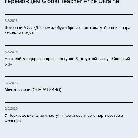
переможцем Global Teacher Prize Ukraine
6/8/2026
Ветерани МСК «Дніпро» здобули бронзу чемпіонату України з пара
стрільби з лука
6/8/2026
Анатолій Бондаренко проінспектував благоустрій парку «Сосновий
бір»
6/8/2026
Міські новини (ОПЕРАТИВНО)
5/8/2026
У Черкасах визначили наступні кроки освітнього партнерства з
Францією