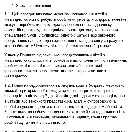
Загальні положення
1.1. Цей порядок визначає механізм направлення дітей з
інвалідністю, які потребують особливих умов для оздоровлення (не
можуть перебувати в закладах оздоровлення та відпочинку
самостійно, потребують індивідуального догляду та створення
спеціальних умов) у супроводі одного з батьків або законного
представника до закладів оздоровлення та відпочинку за рахунок
коштів бюджету Черкаської міської територіальної громади.
У цьому Порядку під законними представниками дітей з
інвалідністю слід розуміти усиновителів, опікунів чи піклувальників,
прийомних батьків, батьків-вихователів або інших осіб,
уповноважених законом представляти інтереси дитини з
інвалідністю.
1.2. Право на оздоровлення за рахунок коштів бюджету Черкаської
міської територіальної громади один раз на рік мають діти з
інвалідністю віком від 7 до 18 років (далі – діти) у супроводі одного
з батьків або законного представника (далі – супроводжуюча
особа) за умови, що діти мають інвалідність підгрупи А або 50 та
більше відсотків обмежень основних категорій життєдіяльності II та
III ступенів їх вираження, зазначених в індивідуальній програмі
реабілітації дитини з інвалідністю.
Місце проживання дитини має бути зареєстроване/задеклароване у