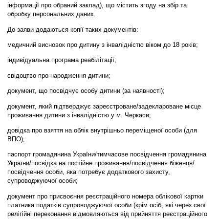
інформації про обраний заклад), що містить згоду на збір та
обробку персональних даних.
До заяви додаються копії таких документів:
медичний висновок про дитину з інвалідністю віком до 18 років;
індивідуальна програма реабілітації;
свідоцтво про народження дитини;
документ, що посвідчує особу дитини (за наявності);
документ, який підтверджує зареєстроване/задеклароване місце
проживання дитини з інвалідністю у м. Черкаси;
довідка про взяття на облік внутрішньо переміщеної особи (для
ВПО);
паспорт громадянина України/тимчасове посвідчення громадянина
України/посвідка на постійне проживання/посвідчення біженця/
посвідчення особи, яка потребує додаткового захисту,
супроводжуючої особи;
документ про присвоєння реєстраційного номера облікової картки
платника податків супроводжуючої особи (крім осіб, які через свої
релігійні переконання відмовляються від прийняття реєстраційного