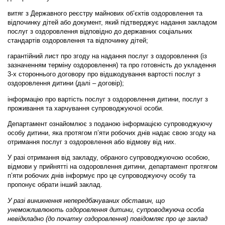
витяг з Державного реєстру майнових об’єктів оздоровлення та
відпочинку дітей або документ, який підтверджує надання закладом
послуг з оздоровлення відповідно до державних соціальних
стандартів оздоровлення та відпочинку дітей;
гарантійний лист про згоду на надання послуг з оздоровлення (із
зазначенням терміну оздоровлення) та про готовність до укладення
3-х стороннього договору про відшкодування вартості послуг з
оздоровлення дитини (далі – договір);
інформацію про вартість послуг з оздоровлення дитини, послуг з
проживання та харчування супроводжуючої особи.
Департамент ознайомлює з поданою інформацією супроводжуючу
особу дитини, яка протягом п’яти робочих днів надає свою згоду на
отримання послуг з оздоровлення або відмову від них.
У разі отримання від закладу, обраного супроводжуючою особою,
відмови у прийнятті на оздоровлення дитини, департамент протягом
п’яти робочих днів інформує про це супроводжуючу особу та
пропонує обрати інший заклад.
У разі виникнення непередбачуваних обставин, що
унеможливлюють оздоровлення дитини, супроводжуюча особа
невідкладно (до початку оздоровлення) повідомляє про це заклад