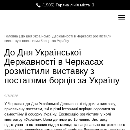
(1505) Гаряча лінія міста
Головна
|
До Дня Української Державності в Черкасах розмістили
виставку з постатями борців за Україну
До Дня Української
Державності в Черкасах
розмістили виставку з
постатями борців за Україну
9/7/2026
У Черкасах до Дня Української Державності відкрили виставку,
присвячену постатям, які в різні історичні періоди боролися за
самостійну й соборну Україну. Експозицію розмістили у холі
кінотеатру «Україна». Вона діятиме до 15 липня. Виставку
підготував та встановив відділ молоді та національно-патріотичного
виховання управління гуманітарної політики Департаменту освіти та