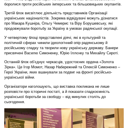
боролися проти російських імперських та більшовицьких окупантів.
Третій блок висвітлює діяльність представників Організації
українських націоналістів. Зокрема відвідувачі можуть дізнатися
про Макара Кушніра, Ольгу Чемерис та Віру Борушевську, які
продовжували боротьбу за Україну в умовах радянської окупації.
У четвертому блоці представлені діячі, які в культурній та
політичній сферах чинили ідеологічний опір радянському й
російському спадку та творили нову українську державу. Банери
присвячені Василю Симоненку, Юрію Іллєнку та Михайлу Сироті.
Останній блок об’єднує черкасців, удостоєних ордена «Золота
Зірка». Це Ігор Момот, Назар Набережний та Олексій Симоненко –
Герої України, яких вшанували за подвиг на фронті російсько-
української війни.
Організатори наголошують, що виставка покликана не лише
розповісти про історичні постаті, а й показати спадкоємність
української боротьби за свободу – від минулих століть до
сьогодення.