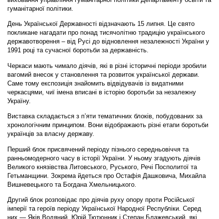
гуманітарної політики.
День Української Державності відзначають 15 липня. Це свято
покликане нагадати про понад тисячолітню традицію українського
державотворення – від Русі до відновлення незалежності України у
1991 році та сучасної боротьби за державність.
Черкаси мають чимало діячів, які в різні історичні періоди зробили
вагомий внесок у становлення та розвиток української держави.
Саме тому експозиція знайомить відвідувачів із видатними
черкасцями, чиї імена вписані в історію боротьби за незалежну
Україну.
Виставка складається з п’яти тематичних блоків, побудованих за
хронологічним принципом. Вони відображають різні етапи боротьби
українців за власну державу.
Перший блок присвячений періоду пізнього середньовіччя та
ранньомодерного часу в історії України. У ньому згадують діячів
Великого князівства Литовського, Руського, Речі Посполитої та
Гетьманщини. Зокрема йдеться про Остафія Дашковича, Михайла
Вишневецького та Богдана Хмельницького.
Другий блок розповідає про діячів руху опору проти Російської
імперії та героїв періоду Української Народної Республіки. Серед
них — Яків Водяний, Юрій Тютюнник і Степан Блажевський, які