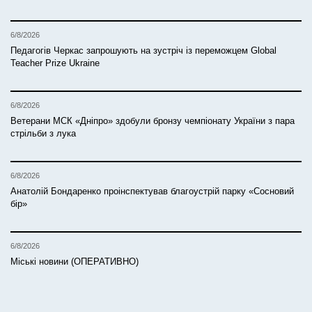
6/8/2026
Педагогів Черкас запрошують на зустріч із переможцем Global
Teacher Prize Ukraine
6/8/2026
Ветерани МСК «Дніпро» здобули бронзу чемпіонату України з пара
стрільби з лука
6/8/2026
Анатолій Бондаренко проінспектував благоустрій парку «Сосновий
бір»
6/8/2026
Міські новини (ОПЕРАТИВНО)