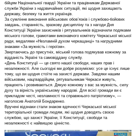
бійцям Національної гвардії України та працівникам Державної
служби України з надзвичайних ситуацій, які щодня захищають
державу, безпеку та життя українців.
За сумлінне виконання військових обов’язків і службово-бойових
завдань, старанність, зразкову дисципліну та з нагоди Дня
Конституції України захисників і рятувальників відзначили подяками
міського голови, грамотами виконавчого комітету Черкаської міської
ради, медалями «Незламній духом черкащанці» та нагрудними
знаками «За мужність і героїзм».
Звертаючись до присутніх, міський голова подякував кожному за
відданість Україні та самовіддану службу.
«День Конституції — це свято нашої свободи, наших прав і
незалежності. Але сьогодні ми добре розуміємо: усе це існує лише
тому, що ви щодня стоїте на захисті держави. Завдяки нашим
військовим, нацгвардійцям, рятувальникам Черкаси живуть,
працюють і розвиваються. Дякую кожному з вас за мужність, силу
духу та вірність українському народові. Для всієї громади ви є
прикладом честі, незламності та справжнього патріотизму», —
наголосив Анатолій Бондаренко.
Вручені відзнаки стали знаком вдячності Черкаської міської
територіальної громади людям, які щодня доводять своєю
службою, що захист України, її Конституції, свободи та
незалежності є найвищою цінністю.