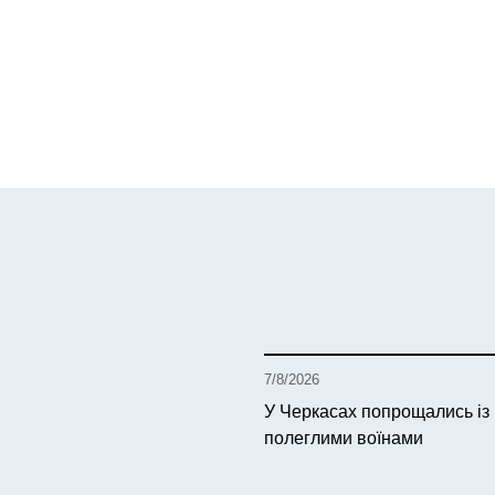
7/8/2026
У Черкасах попрощались із
полеглими воїнами