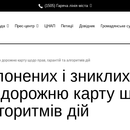
(1505) Гаряча лінія міста
ада
Прес-центр
ЦНАП
Петиції
Довідник
Громадянське с
 дорожню карту щодо прав, гарантій та алгоритмів дій
онених і зниклих
дорожню карту щ
горитмів дій