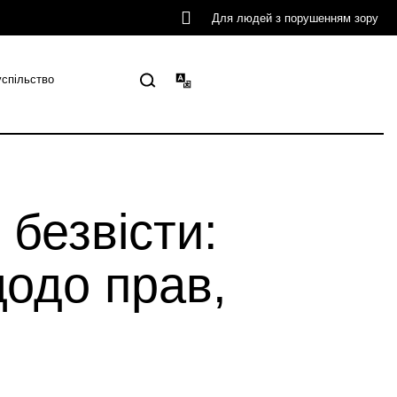
Для людей з порушенням зору
успільство
 безвісти:
одо прав,