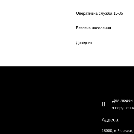
Оперативна служба 15-05
Безпека населення
й
Довідник
Для людей
з порушенн
Адреса:
18000, м. Черкаси