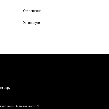
Оголошення
Усі послуги
ям зору
, вул.Байди Вишневецького 36