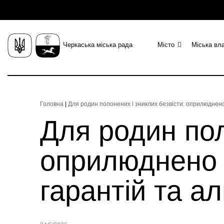
Черкаська міська рада
Місто
Міська вл
Головна
|
Для родин полонених і зниклих безвісти: оприлюднено
Для родин пол
оприлюднено 
гарантій та ал