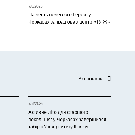
7/8/2026
На честь полеглого Героя: у
Черкасах запрацював центр «ТЯЖ»
Всі новини
7/8/2026
Активне літо для старшого
покоління: у Черкасах завершився
табір «Університету ІІІ віку»