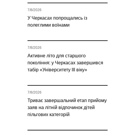
7/8/2026
У Черкасах попрощались із
полеглими воїнами
7/8/2026
Активне літо для старшого
покоління: у Черкасах завершився
табір «Університету ІІІ віку»
7/8/2026
Триває завершальний етап прийому
заяв на літній відпочинок дітей
пільгових категорій