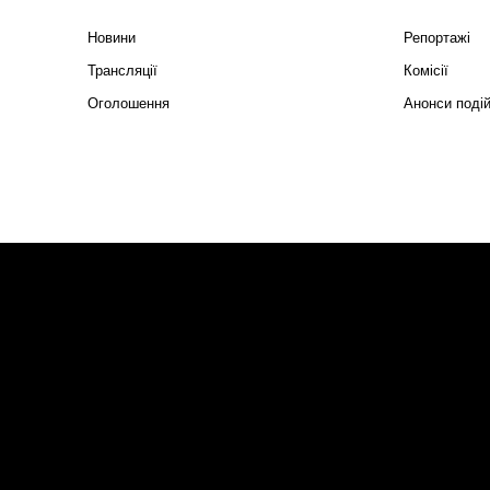
Новини
Репортажі
Трансляції
Комісії
Оголошення
Анонси поді