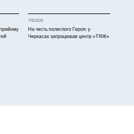
7/8/2026
 прийому
На честь полеглого Героя: у
тей
Черкасах запрацював центр «ТЯЖ»