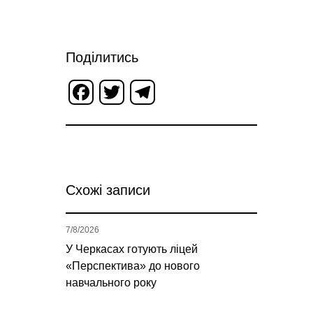
Поділитись
Facebook
Twitter
Telegram
Схожі записи
7/8/2026
У Черкасах готують ліцей
«Перспектива» до нового
навчального року