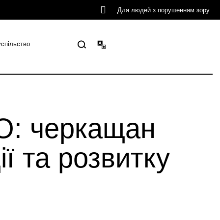
Для людей з порушенням зору
успільство
ГО: черкащан
ї та розвитку