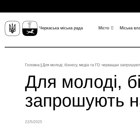
Черкаська міська рада
Місто
Міська вл
Головна
|
Для молоді, бізнесу, медіа та ГО: черкащан запрошуют
Для молоді, б
запрошують н
22/5/2025