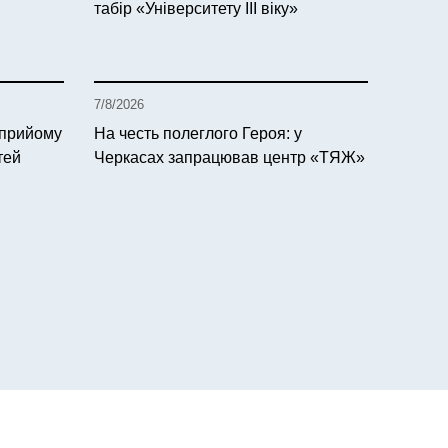
табір «Університету ІІІ віку»
7/8/2026
 прийому
На честь полеглого Героя: у
тей
Черкасах запрацював центр «ТЯЖ»