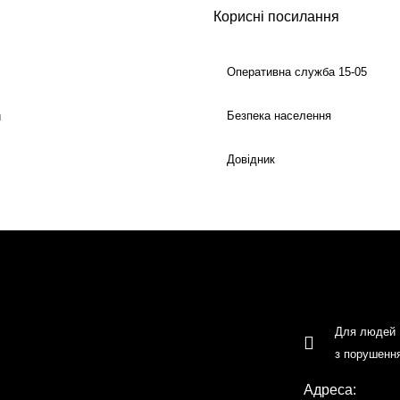
Корисні посилання
Оперативна служба 15-05
Безпека населення
й
Довідник
Для людей
з порушенн
Адреса: