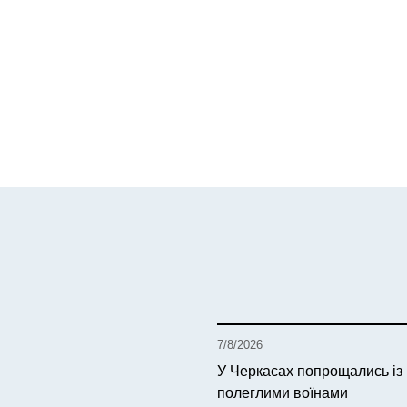
7/8/2026
У Черкасах попрощались із
полеглими воїнами