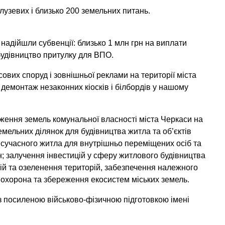
алузевих і близько 200 земельних питань.
надійшли субвенції: близько 1 млн грн на виплати
будівництво притулку для ВПО.
вих споруд і зовнішньої реклами на території міста
демонтаж незаконних кіосків і білбордів у нашому
ження земель комунальної власності міста Черкаси на
земельних ділянок для будівництва житла та об’єктів
 сучасного житла для внутрішньо переміщених осіб та
; залучення інвестицій у сферу житлового будівництва
рій та озеленення територій, забезпечення належного
; охорона та збереження екосистем міських земель.
з посиленою військово-фізичною підготовкою імені