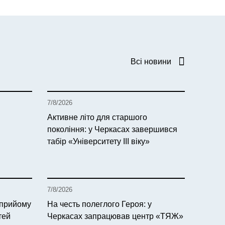
Всі новини
7/8/2026
Активне літо для старшого
покоління: у Черкасах завершився
табір «Університету ІІІ віку»
7/8/2026
 прийому
На честь полеглого Героя: у
тей
Черкасах запрацював центр «ТЯЖ»