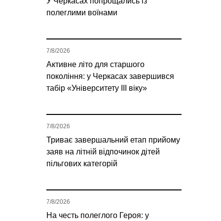
У Черкасах попрощались із
полеглими воїнами
7/8/2026
Активне літо для старшого
покоління: у Черкасах завершився
табір «Університету ІІІ віку»
7/8/2026
Триває завершальний етап прийому
заяв на літній відпочинок дітей
пільгових категорій
7/8/2026
На честь полеглого Героя: у