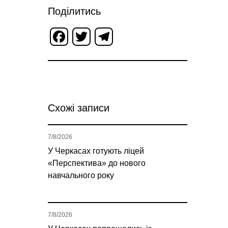
Поділитись
Facebook
Twitter
Telegram
Схожі записи
7/8/2026
У Черкасах готують ліцей
«Перспектива» до нового
навчального року
7/8/2026