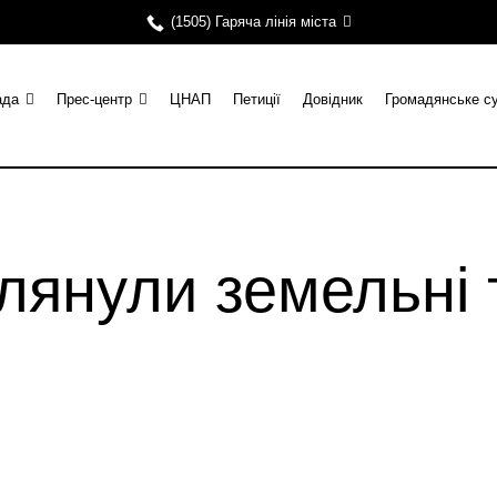
(1505) Гаряча лінія міста
ада
Прес-центр
ЦНАП
Петиції
Довідник
Громадянське с
лянули земельні т