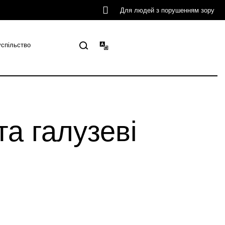
Для людей з порушенням зору
успільство
а галузеві