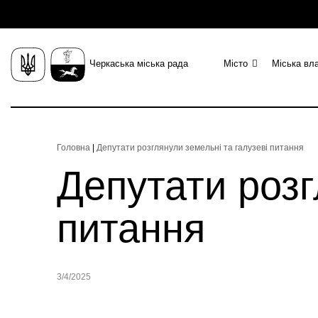
Черкаська міська рада
Місто
Міська вл
Головна
|
Депутати розглянули земельні та галузеві питання
Депутати розг
питання
3/4/2025