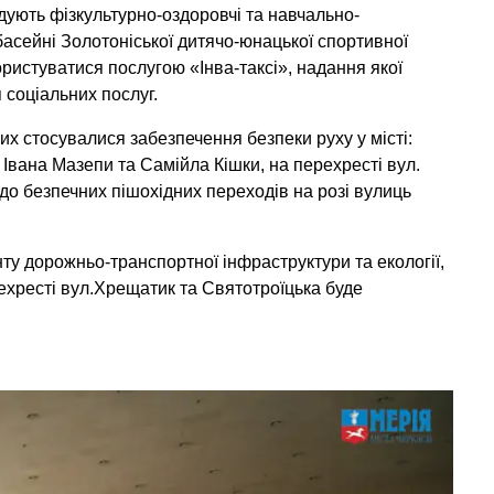
ідують фізкультурно-оздоровчі та навчально-
басейні Золотоніської дитячо-юнацької спортивної
користуватися послугою «Інва-таксі», надання якої
соціальних послуг.
их стосувалися забезпечення безпеки руху у місті:
Івана Мазепи та Самійла Кішки, на перехресті вул.
 безпечних пішохідних переходів на розі вулиць
ту дорожньо-транспортної інфраструктури та екології,
ехресті вул.Хрещатик та Святотроїцька буде