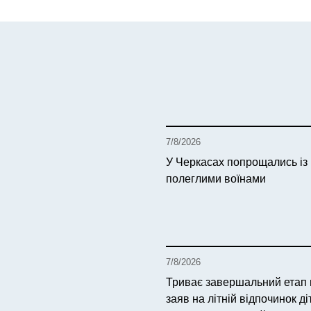
7/8/2026
У Черкасах попрощались із
полеглими воїнами
7/8/2026
Триває завершальний етап
заяв на літній відпочинок ді