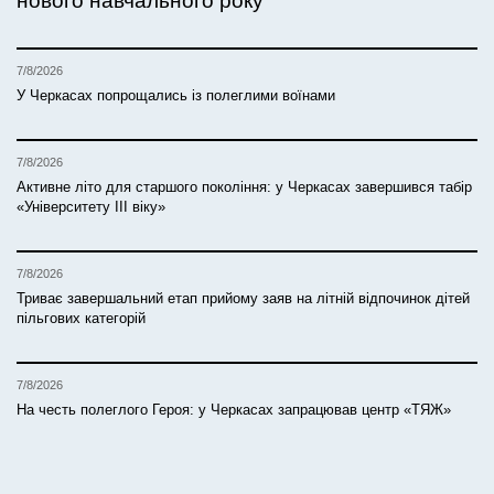
нового навчального року
7/8/2026
У Черкасах попрощались із полеглими воїнами
7/8/2026
Активне літо для старшого покоління: у Черкасах завершився табір
«Університету ІІІ віку»
7/8/2026
Триває завершальний етап прийому заяв на літній відпочинок дітей
пільгових категорій
7/8/2026
На честь полеглого Героя: у Черкасах запрацював центр «ТЯЖ»