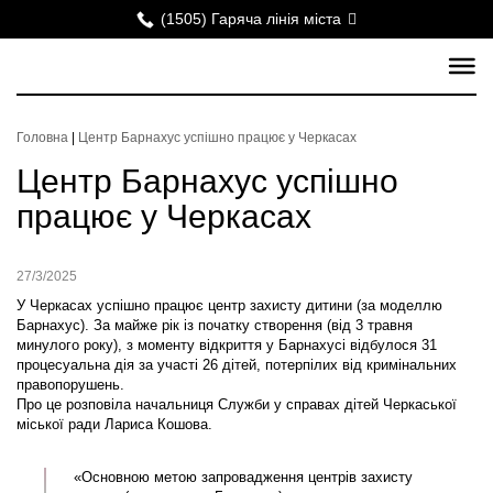
(1505) Гаряча лінія міста
Головна
|
Центр Барнахус успішно працює у Черкасах
Центр Барнахус успішно
працює у Черкасах
27/3/2025
У Черкасах успішно працює центр захисту дитини (за моделлю
Барнахус). За майже рік із початку створення (від 3 травня
минулого року), з моменту відкриття у Барнахусі відбулося 31
процесуальна дія за участі 26 дітей, потерпілих від кримінальних
правопорушень.
Про це розповіла начальниця Служби у справах дітей Черкаської
міської ради Лариса Кошова.
«Основною метою запровадження центрів захисту