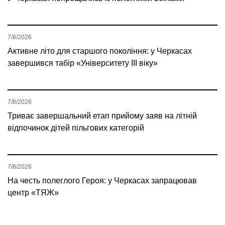
7/8/2026
Активне літо для старшого покоління: у Черкасах
завершився табір «Університету ІІІ віку»
7/8/2026
Триває завершальний етап прийому заяв на літній
відпочинок дітей пільгових категорій
7/8/2026
На честь полеглого Героя: у Черкасах запрацював
центр «ТЯЖ»