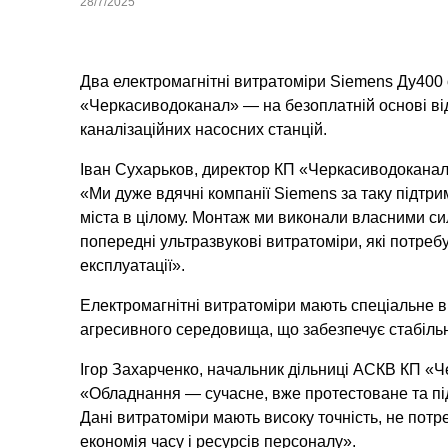
28/7/2025
Два електромагнітні витратоміри Siemens Ду40
«Черкасиводоканал» — на безоплатній основі від
каналізаційних насосних станцій.
Іван Сухарьков, директор КП «Черкасиводоканал
«Ми дуже вдячні компанії Siemens за таку підтри
міста в цілому. Монтаж ми виконали власними си
попередні ультразвукові витратоміри, які потре
експлуатації».
Електромагнітні витратоміри мають спеціальне вн
агресивного середовища, що забезпечує стабільн
Ігор Захарченко, начальник дільниці АСКВ КП «
«Обладнання — сучасне, вже протестоване та пі
Дані витратоміри мають високу точність, не пот
економія часу і ресурсів персоналу».