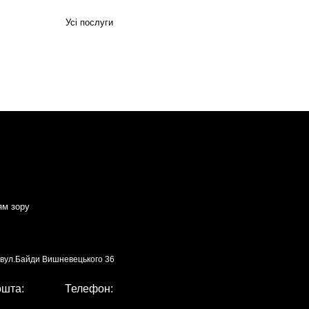
Усі послуги
ям зору
, вул.Байди Вишневецького 36
ошта:
Телефон: