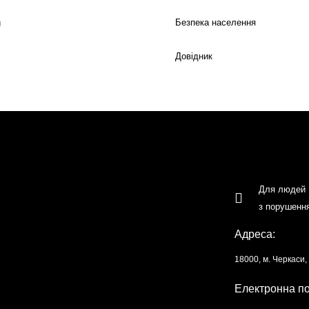
Безпека населення
й
Довідник
Для людей
з порушенн
Адреса:
18000, м. Черкаси
Електронна п