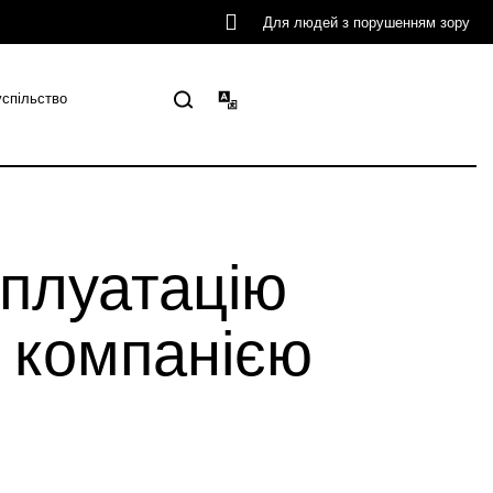
Для людей з порушенням зору
успільство
сплуатацію
 компанією