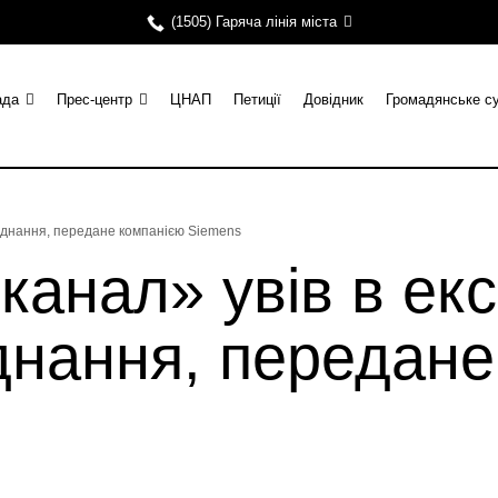
(1505) Гаряча лінія міста
ада
Прес-центр
ЦНАП
Петиції
Довідник
Громадянське с
аднання, передане компанією Siemens
канал» увів в ек
днання, передане