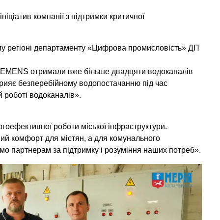
іціатив компанії з підтримки критичної
ому регіоні департаменту «Цифрова промисловість» ДП
 SIEMENS отримали вже більше двадцяти водоканалів
прияє безперебійному водопостачанню під час
й роботі водоканалів».
ргоефективної роботи міської інфраструктури.
ий комфорт для містян, а для комунального
ємо партнерам за підтримку і розуміння наших потреб».