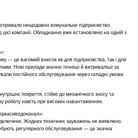
0 отримало нещодавно комунальне підприємство
 цієї компанії. Обладнання вже встановлено на одній з
»:
мку — це вагомий внесок як для підприємства, так і для
лами. Нові прилади значно точніші й витриваліші за
бували постійного обслуговування через складні умови
утрішнє покриття, стійке до механічного зносу та
у роботу навіть при високих навантаженнях.
Черкасиводоканал»:
дключене. Жодних технічних зауважень не виявлено.
ребують регулярного обслуговування — це значна