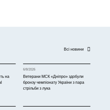
Всі новини
6/8/2026
ть на
Ветерани МСК «Дніпро» здобули
al
бронзу чемпіонату України з пара
стрільби з лука