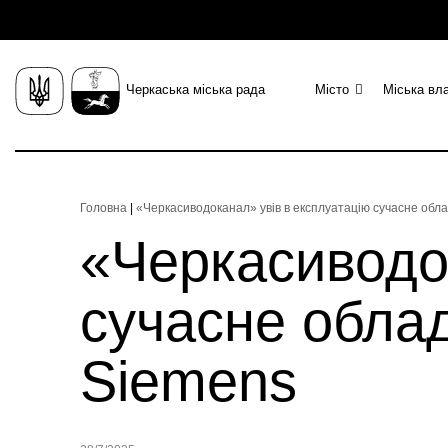
Черкаська міська рада
Місто
Міська вл
Головна
|
«Черкасиводоканал» увів в експлуатацію сучасне обл
«Черкасиводо
сучасне обла
Siemens