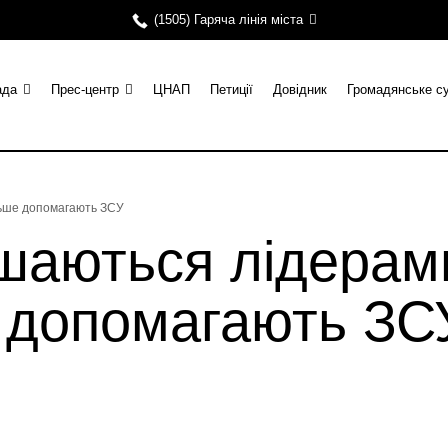
(1505) Гаряча лінія міста
ада
Прес-центр
ЦНАП
Петиції
Довідник
Громадянське с
льше допомагають ЗСУ
шаються лідерами
е допомагають ЗС