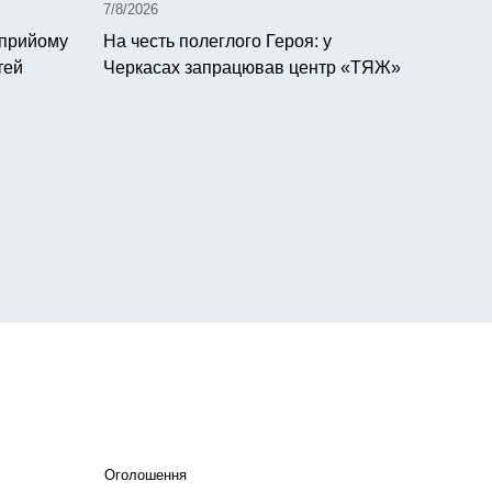
7/8/2026
 прийому
На честь полеглого Героя: у
тей
Черкасах запрацював центр «ТЯЖ»
Оголошення