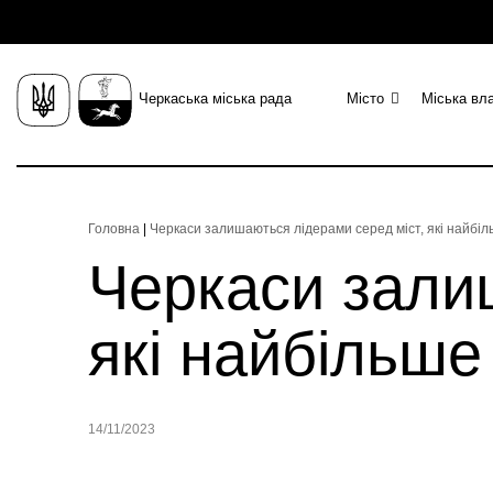
Черкаська міська рада
Місто
Міська вл
Головна
|
Черкаси залишаються лідерами серед міст, які найбі
Черкаси зали
які найбільш
14/11/2023