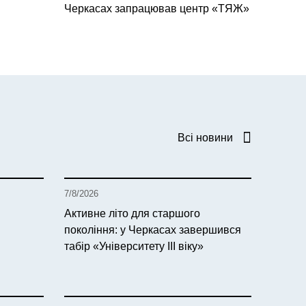
Черкасах запрацював центр «ТЯЖ»
Всі новини
7/8/2026
Активне літо для старшого
покоління: у Черкасах завершився
табір «Університету ІІІ віку»