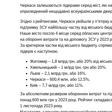
Черкаси залишаються лідерами серед міст, які н
оприлюднений нещодавно всеукраїнськими дже
Згідно з рейтингами, Черкаси увійшли у п’ятірку 
підтримку ЗСУ найбільшу частку від міського бюд
Наше місто посіло 4 місце серед обласних центр
на оборонні витрати та на допомогу ЗСУ у 2023 р
За критерієм частки від міського бюджету, спрямов
лідерів є наступною.
Житомир – 1,8 млрд грн, або 20% від місько
Хмельницький – 1 млрд грн, грн або 20%.
Львів – 2,1 млрд грн, або 16%.
Черкаси – 600,4 млн, або 12,5%.
Київ – 7,7 млрд грн, або 11%.
За абсолютним розміром оборонних витрат та пі
понад 600 млн грн у 2023 році. Рейтинг складавс
1 листопада 2023 року.
Нагадаємо, з початку повномасштабного вторгне