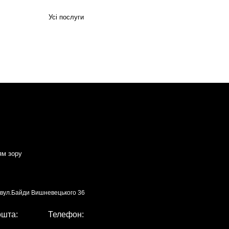
Усі послуги
ям зору
, вул.Байди Вишневецького 36
ошта:
Телефон: