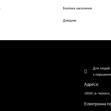
Безпека населення
й
Довідник
Для людей
з порушенн
Адреса:
18000, м. Черкаси
Електронна п