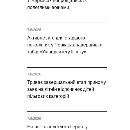
У Черкасах попрощались із
полеглими воїнами
7/8/2026
Активне літо для старшого
покоління: у Черкасах завершився
табір «Університету ІІІ віку»
7/8/2026
Триває завершальний етап прийому
заяв на літній відпочинок дітей
пільгових категорій
7/8/2026
На честь полеглого Героя: у