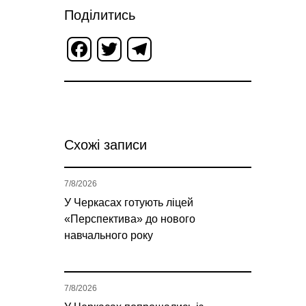
Поділитись
Facebook
Twitter
Telegram
Схожі записи
7/8/2026
У Черкасах готують ліцей
«Перспектива» до нового
навчального року
7/8/2026