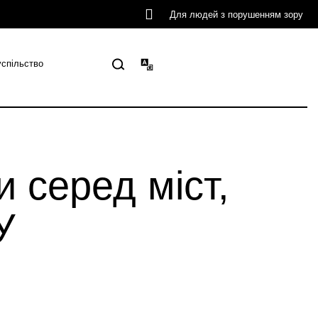
Для людей з порушенням зору
успільство
 серед міст,
У