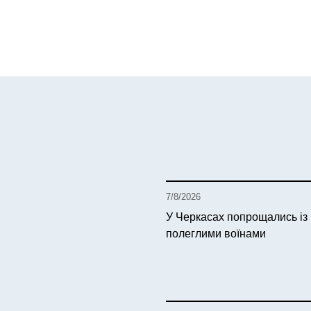
7/8/2026
У Черкасах попрощались із
полеглими воїнами