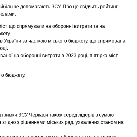
айбільше допомагають ЗСУ. Про це свідчить рейтинг,
релами.
міст, що спрямували на оборонні витрати та на
жету.
ів України за часткою міського бюджету, що спрямована
оці.
аної на оборонні витрати в 2023 році, п’ятірка міст-
го бюджету.
дтримки ЗСУ Черкаси також серед лідерів з сумою
я згідно з рішеннями міських рад, ухвалених станом на
нння місто спрямувало на оборону та на підтримку