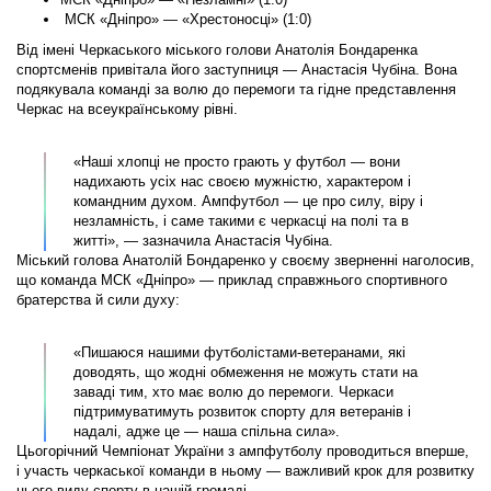
МСК «Дніпро» — «Хрестоносці» (1:0)
Від імені Черкаського міського голови Анатолія Бондаренка
спортсменів привітала його заступниця — Анастасія Чубіна. Вона
подякувала команді за волю до перемоги та гідне представлення
Черкас на всеукраїнському рівні.
«Наші хлопці не просто грають у футбол — вони
надихають усіх нас своєю мужністю, характером і
командним духом. Ампфутбол — це про силу, віру і
незламність, і саме такими є черкасці на полі та в
житті», — зазначила Анастасія Чубіна.
Міський голова Анатолій Бондаренко у своєму зверненні наголосив,
що команда МСК «Дніпро» — приклад справжнього спортивного
братерства й сили духу:
«Пишаюся нашими футболістами-ветеранами, які
доводять, що жодні обмеження не можуть стати на
заваді тим, хто має волю до перемоги. Черкаси
підтримуватимуть розвиток спорту для ветеранів і
надалі, адже це — наша спільна сила».
Цьогорічний Чемпіонат України з ампфутболу проводиться вперше,
і участь черкаської команди в ньому — важливий крок для розвитку
цього виду спорту в нашій громаді.