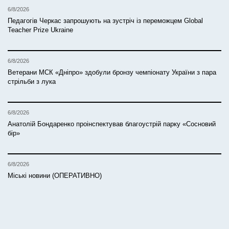
6/8/2026
Педагогів Черкас запрошують на зустріч із переможцем Global
Teacher Prize Ukraine
6/8/2026
Ветерани МСК «Дніпро» здобули бронзу чемпіонату України з пара
стрільби з лука
6/8/2026
Анатолій Бондаренко проінспектував благоустрій парку «Сосновий
бір»
6/8/2026
Міські новини (ОПЕРАТИВНО)