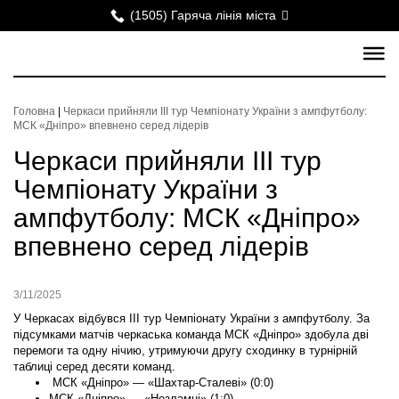
(1505) Гаряча лінія міста
Головна
|
Черкаси прийняли ІІІ тур Чемпіонату України з ампфутболу:
МСК «Дніпро» впевнено серед лідерів
Черкаси прийняли ІІІ тур
Чемпіонату України з
ампфутболу: МСК «Дніпро»
впевнено серед лідерів
3/11/2025
У Черкасах відбувся ІІІ тур Чемпіонату України з ампфутболу. За
підсумками матчів черкаська команда МСК «Дніпро» здобула дві
перемоги та одну нічию, утримуючи другу сходинку в турнірній
таблиці серед десяти команд.
МСК «Дніпро» — «Шахтар-Сталеві» (0:0)
МСК «Дніпро» — «Незламні» (1:0)