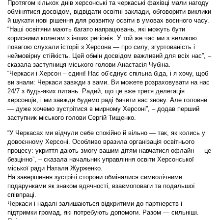
Протягом кількох днів херсонські та черкаські фахівці мали нагоду
обмінятися досвідом, відвідати освітні заклади, обговорити виклики
й шукати нові рішення для розвитку освіти в умовах воєнного часу.
“Наші освітяни мають багато напрацювань, які можуть бути
корисними колегам з інших регіонів. У той же час ми з великою
повагою слухали історії з Херсона — про силу, згуртованість і
неймовірну стійкість. Цей обмін досвідом важливий для всіх нас”, –
сказала заступниця міського голови Анастасія Чубіна.
“Черкаси і Херсон – єдині! Нас об’єднує спільна біда, і я хочу, щоб
ви знали: Черкаси завжди з вами. Ви можете розраховувати на нас
24/7 з будь-яких питань. Радий, що це вже третя делегація
херсонців, і ми завжди будемо раді бачити вас знову. Але головне
— дуже хочемо зустрітися в мирному Херсоні”
,
– додав перший
заступник міського голови Сергій Тищенко.
“У Черкасах ми відчули себе спокійно й вільно — так, як колись у
довоєнному Херсоні. Особливо вразила організація освітнього
процесу: укриття дають змогу вашим дітям навчатися офлайн — це
безцінно”, – сказала начальник управління освіти Херсонської
міської ради Наталя Журженко.
На завершення зустрічі сторони обмінялися символічними
подарунками як знаком вдячності, взаємоповаги та подальшої
співпраці.
Черкаси і надалі залишаються відкритими до партнерств і
підтримки громад, які потребують допомоги. Разом — сильніші.