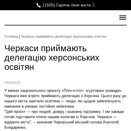
(1505) Гаряча лінія міста
Головна
|
Черкаси приймають делегацію херсонських освітян
Черкаси приймають
делегацію херсонських
освітян
25/4/2025
У межах національного проєкту «Пліч-о-пліч: згуртовані громади»
Черкаси вже втретє приймають делегацію з Херсона. Цього разу до
нашого міста завітали освітяни — люди, які щодня забезпечують
навчання в умовах постійної небезпеки.
“Цей проєкт — про людей, довіру і взаємну підтримку. І ми завжди
готові підставити плече нашим колегам із Херсона. Черкаси —
відкрите місто”, – зазначив Черкаський міський голова Анатолій
Бондаренко.