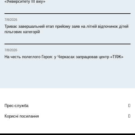
«Університету ІІІ віку»
7/8/2026
Триває завершальний етап прийому заяв на літній відпочинок дітей
пільгових категорій
7/8/2026
На честь полеглого Героя: у Черкасах запрацював центр «ТЯЖ»
Прес-служба
Корисні посилання