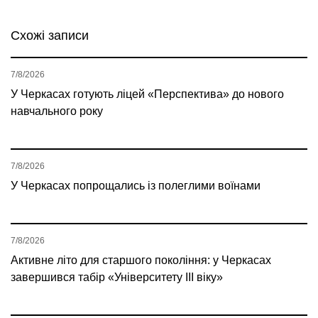
Схожі записи
7/8/2026
У Черкасах готують ліцей «Перспектива» до нового
навчального року
7/8/2026
У Черкасах попрощались із полеглими воїнами
7/8/2026
Активне літо для старшого покоління: у Черкасах
завершився табір «Університету ІІІ віку»