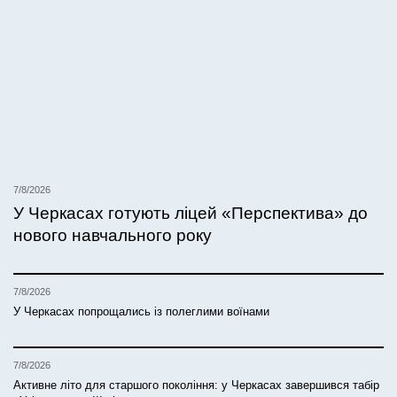
7/8/2026
У Черкасах готують ліцей «Перспектива» до
нового навчального року
7/8/2026
У Черкасах попрощались із полеглими воїнами
7/8/2026
Активне літо для старшого покоління: у Черкасах завершився табір