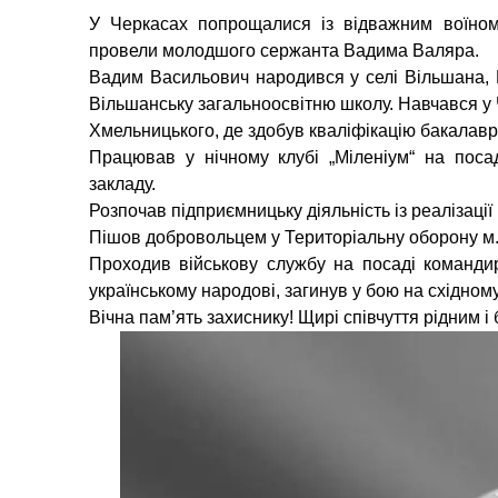
У Черкасах попрощалися із відважним воїном
провели молодшого сержанта Вадима Валяра.
Вадим Васильович народився у селі Вільшана, Г
Вільшанську загальноосвітню школу. Навчався у 
Хмельницького, де здобув кваліфікацію бакалавра
Працював у нічному клубі „Міленіум“ на поса
закладу.
Розпочав підприємницьку діяльність із реалізаці
Пішов добровольцем у Територіальну оборону м.
Проходив військову службу на посаді командира
українському народові, загинув у бою на східном
Вічна пам’ять захиснику! Щирі співчуття рідним 