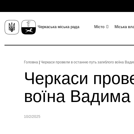
Черкаська міська рада
Місто
Міська вл
Головна
|
Черкаси провели в останню путь загиблого воїна Вад
Черкаси прове
воїна Вадима
10/2/2025