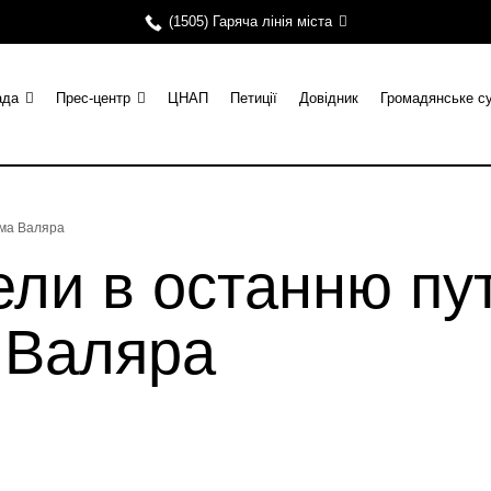
(1505) Гаряча лінія міста
ада
Прес-центр
ЦНАП
Петиції
Довідник
Громадянське с
има Валяра
ли в останню пут
 Валяра