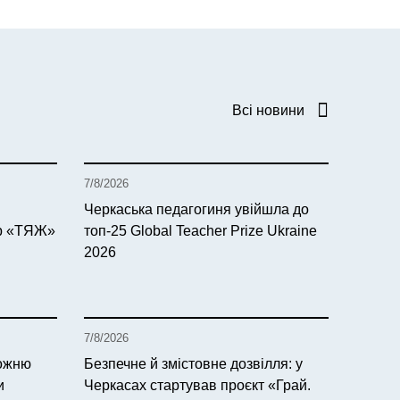
Всі новини
7/8/2026
Черкаська педагогиня увійшла до
тр «ТЯЖ»
топ-25 Global Teacher Prize Ukraine
2026
7/8/2026
рожню
Безпечне й змістовне дозвілля: у
и
Черкасах стартував проєкт «Грай.