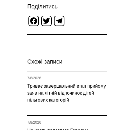
Поділитись
Facebook
Twitter
Telegram
Схожі записи
7/8/2026
Триває завершальний етап прийому
заяв на літній відпочинок дітей
пільгових категорій
7/8/2026