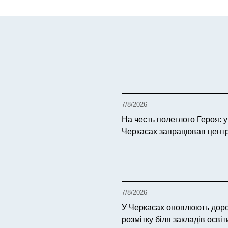
7/8/2026
На честь полеглого Героя: у
Черкасах запрацював цен
7/8/2026
У Черкасах оновлюють до
розмітку біля закладів освіт