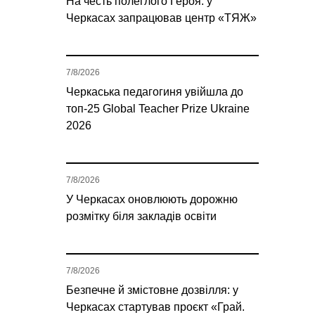
На честь полеглого Героя: у
Черкасах запрацював центр «ТЯЖ»
7/8/2026
Черкаська педагогиня увійшла до
топ-25 Global Teacher Prize Ukraine
2026
7/8/2026
У Черкасах оновлюють дорожню
розмітку біля закладів освіти
7/8/2026
Безпечне й змістовне дозвілля: у
Черкасах стартував проєкт «Грай.