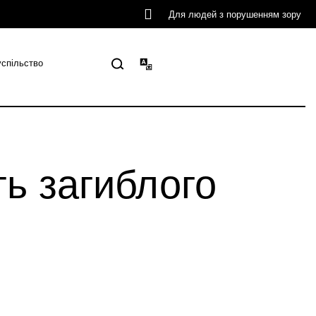
Для людей з порушенням зору
успільство
ь загиблого