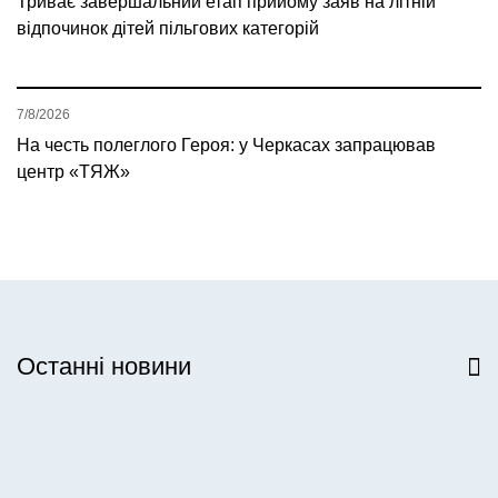
Триває завершальний етап прийому заяв на літній
відпочинок дітей пільгових категорій
7/8/2026
На честь полеглого Героя: у Черкасах запрацював
центр «ТЯЖ»
Останні новини
Всі новини