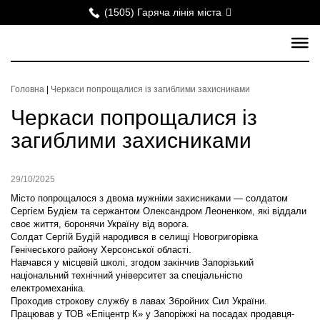
(1505) Гаряча лінія міста
Головна
|
Черкаси попрощалися із загиблими захисниками
Черкаси попрощалися із
загиблими захисниками
29/10/2025
Місто попрощалося з двома мужніми захисниками — солдатом
Сергієм Будієм та сержантом Олександром Леоненком, які віддали
своє життя, боронячи Україну від ворога.
Солдат Сергій Будій народився в селищі Новогригорівка
Генічеського району Херсонської області.
Навчався у місцевій школі, згодом закінчив Запорізький
національний технічний університет за спеціальністю
електромеханіка.
Проходив строкову службу в лавах Збройних Сил України.
Працював у ТОВ «Епіцентр К» у Запоріжжі на посадах продавця-