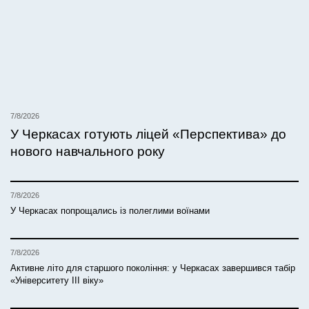
7/8/2026
У Черкасах готують ліцей «Перспектива» до
нового навчального року
7/8/2026
У Черкасах попрощались із полеглими воїнами
7/8/2026
Активне літо для старшого покоління: у Черкасах завершився табір
«Університету ІІІ віку»