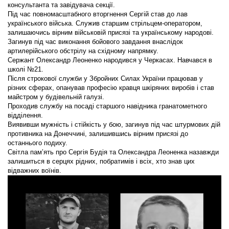
консультанта та завідувача секції.
Під час повномасштабного вторгнення Сергій став до лав
українського війська. Служив старшим стрільцем-оператором,
залишаючись вірним військовій присязі та українському народові.
Загинув під час виконання бойового завдання внаслідок
артилерійського обстрілу на східному напрямку.
Сержант Олександр Леоненко народився у Черкасах. Навчався в
школі №21.
Після строкової служби у Збройних Силах України працював у
різних сферах, опанував професію кравця шкіряних виробів і став
майстром у будівельній галузі.
Проходив службу на посаді старшого навідника гранатометного
відділення.
Виявивши мужність і стійкість у бою, загинув під час штурмових дій
противника на Донеччині, залишившись вірним присязі до
останнього подиху.
Світла пам’ять про Сергія Будія та Олександра Леоненка назавжди
залишиться в серцях рідних, побратимів і всіх, хто знав цих
відважних воїнів.