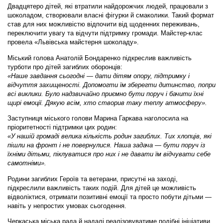
Двадцятеро дітей, які втратили найдорожчих людей, працювали з
шоколадом, створювали власні фігурки й смаколики. Такий формат
став для них можливістю відпочити від щоденних переживань,
переключити увагу та відчути підтримку громади. Майстер-клас
провела «Львівська майстерня шоколаду».
Міський голова Анатолій Бондаренко підкреслив важливість
турботи про дітей загиблих оборонців:
«Наше завдання сьогодні — дати дітям опору, підтримку і
відчуття захищеності. Допомогти їм зберегти дитинство, попри
всі виклики. Було надзвичайно приємно бути поруч і бачити їхні
щирі емоції. Дякую всім, хто створив таку теплу атмосферу».
Заступниця міського голови Марина Гаркава наголосила на
пріоритетності підтримки цих родин:
«У нашій громаді велика кількість родин загиблих. Тих хлопців, які
пішли на фронт і не повернулися. Наша задача — бути поруч із
їхніми дітьми, піклуватися про них і не давати їм відчувати себе
самотніми».
Родини загиблих Героїв та ветерани, присутні на заході,
підкреслили важливість таких подій. Для дітей це можливість
відволіктися, отримати позитивні емоції та просто побути дітьми —
навіть у непростих умовах сьогодення.
Черкаська міська рада й надалі реалізовуватиме подібні ініціативи,