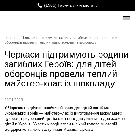
(1505) Гаряча лінія міста
Головна
|
Черкаси підтримують родини загиблих Героїв: для дітей
оборонців провели теплий майстер-клас із шоколаду
Черкаси підтримують родини
загиблих Героїв: для дітей
оборонців провели теплий
майстер-клас із шоколаду
20/11/2025
У Черкасах відбувся особливий захід для дітей загиблих
українських воїнів — майстер-клас із виготовлення шоколадних
цукерок, приурочений до Всесвітнього дня дитини та Дня захисту
дітей в Україні. Участь у події взяли міський голова Анатолій
Бондаренко та його заступниця Марина Гаркава.