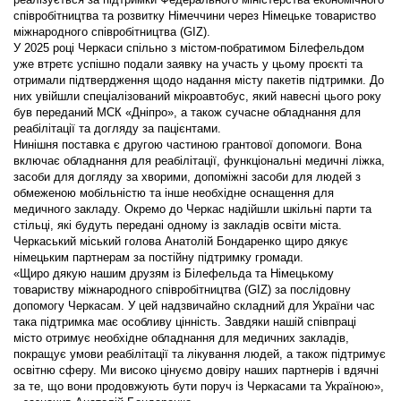
співробітництва та розвитку Німеччини через Німецьке товариство
міжнародного співробітництва (GIZ).
У 2025 році Черкаси спільно з містом-побратимом Білефельдом
уже втретє успішно подали заявку на участь у цьому проєкті та
отримали підтвердження щодо надання місту пакетів підтримки. До
них увійшли спеціалізований мікроавтобус, який навесні цього року
був переданий МСК «Дніпро», а також сучасне обладнання для
реабілітації та догляду за пацієнтами.
Нинішня поставка є другою частиною грантової допомоги. Вона
включає обладнання для реабілітації, функціональні медичні ліжка,
засоби для догляду за хворими, допоміжні засоби для людей з
обмеженою мобільністю та інше необхідне оснащення для
медичного закладу. Окремо до Черкас надійшли шкільні парти та
стільці, які будуть передані одному із закладів освіти міста.
Черкаський міський голова Анатолій Бондаренко щиро дякує
німецьким партнерам за постійну підтримку громади.
«Щиро дякую нашим друзям із Білефельда та Німецькому
товариству міжнародного співробітництва (GIZ) за послідовну
допомогу Черкасам. У цей надзвичайно складний для України час
така підтримка має особливу цінність. Завдяки нашій співпраці
місто отримує необхідне обладнання для медичних закладів,
покращує умови реабілітації та лікування людей, а також підтримує
освітню сферу. Ми високо цінуємо довіру наших партнерів і вдячні
за те, що вони продовжують бути поруч із Черкасами та Україною»,