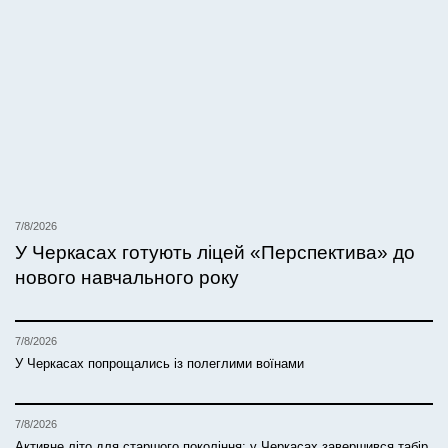
7/8/2026
У Черкасах готують ліцей «Перспектива» до
нового навчального року
7/8/2026
У Черкасах попрощались із полеглими воїнами
7/8/2026
Активне літо для старшого покоління: у Черкасах завершився табір