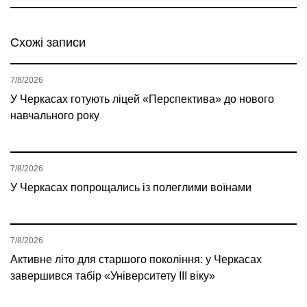
Схожі записи
7/8/2026
У Черкасах готують ліцей «Перспектива» до нового
навчального року
7/8/2026
У Черкасах попрощались із полеглими воїнами
7/8/2026
Активне літо для старшого покоління: у Черкасах
завершився табір «Університету ІІІ віку»