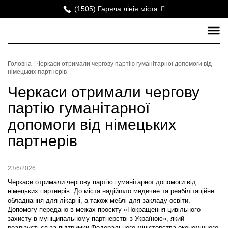
(1505) Гаряча лінія міста
Головна
|
Черкаси отримали чергову партію гуманітарної допомоги від
німецьких партнерів
Черкаси отримали чергову
партію гуманітарної
допомоги від німецьких
партнерів
23/6/2026
Черкаси отримали чергову партію гуманітарної допомоги від
німецьких партнерів. До міста надійшло медичне та реабілітаційне
обладнання для лікарні, а також меблі для закладу освіти.
Допомогу передано в межах проєкту «Покращення цивільного
захисту в муніципальному партнерстві з Україною», який
реалізується за підтримки Федерального міністерства економічного