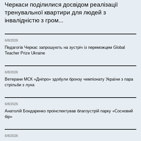
Черкаси поділилися досвідом реалізації
тренувальної квартири для людей з
інвалідністю з гром...
6/8/2026
Педагогів Черкас запрошують на зустріч із переможцем Global
Teacher Prize Ukraine
6/8/2026
Ветерани МСК «Дніпро» здобули бронзу чемпіонату України з пара
стрільби з лука
6/8/2026
Анатолій Бондаренко проінспектував благоустрій парку «Сосновий
бір»
6/8/2026