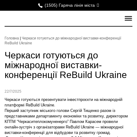
(1505) Гаряча лінія міста
Головна
|
Черкаси готуються до міжнародної виставки-конференції
ReBuild Ukraine
Черкаси готуються до
міжнародної виставки-
конференції ReBuild Ukraine
22/7/2025
Черкаси готуються презентувати інвестпроєкти на міжнародній
платформі ReBuild Ukraine.
Перший заступник міського голови Сергій Тищенко разом із
представниками департаменту економіки та розвитку, директором
КПТМ “Черкаситеплокомуненерго” Павлом Карасем провели
онлайн-зустріч з організаторами ReBuild Ukraine — міжнародної
виставки-конференції для відбудови та розвитку громад.