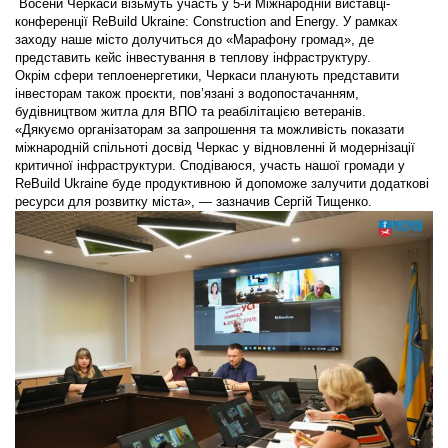
Восени Черкаси візьмуть участь у 5-й Міжнародній виставці-
конференції ReBuild Ukraine: Construction and Energy. У рамках
заходу наше місто долучиться до «Марафону громад», де
представить кейс інвестування в теплову інфраструктуру.
Окрім сфери теплоенергетики, Черкаси планують представити
інвесторам також проєкти, пов’язані з водопостачанням,
будівництвом житла для ВПО та реабілітацією ветеранів.
«Дякуємо організаторам за запрошення та можливість показати
міжнародній спільноті досвід Черкас у відновленні й модернізації
критичної інфраструктури. Сподіваюся, участь нашої громади у
ReBuild Ukraine буде продуктивною й допоможе залучити додаткові
ресурси для розвитку міста», — зазначив Сергій Тищенко.