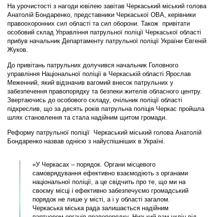
На урочистості з нагоди ювілею завітав Черкаський міський голова
Анатолій Бондаренко, представники Черкаської ОВА, керівники
правоохоронних сил області та сил оборони. Також привітати
особовий склад Управління патрульної поліції Черкаської області
прибув начальник Департаменту патрульної поліції України Євгеній
Жуков.
До привітань патрульних долучився начальник Головного
управління Національної поліції в Черкаській області Ярослав
Меженний, який відзначив вагомий внесок патрульних у
забезпечення правопорядку та безпеки жителів обласного центру.
Звертаючись до особового складу, очільник поліції області
підкреслив, що за десять років патрульна поліція Черкас пройшла
шлях становлення та стала надійним щитом громади.
Реформу патрульної поліції Черкаський міський голова Анатолій
Бондаренко назвав однією з найуспішніших в Україні.
«У Черкасах – порядок. Органи місцевого
самоврядування ефективно взаємодіють з органами
національної поліції, а це свідчить про те, що ми на
своєму місці і ефективно забезпечуємо громадський
порядок не лише у місті, а і у області загалом.
Черкаська міська рада залишається надійним
партнером органів правопорядку. Низький вам уклін від