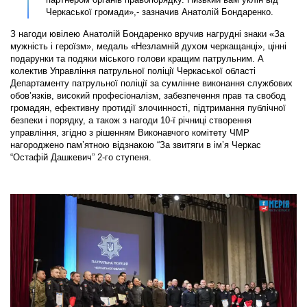
Черкаської громади»,- зазначив Анатолій Бондаренко.
З нагоди ювілею Анатолій Бондаренко вручив нагрудні знаки «За
мужність і героїзм», медаль «Незламній духом черкащанці», цінні
подарунки та подяки міського голови кращим патрульним. А
колектив Управління патрульної поліції Черкаської області
Департаменту патрульної поліції за сумлінне виконання службових
обов’язків, високий професіоналізм, забезпечення прав та свобод
громадян, ефективну протидії злочинності, підтримання публічної
безпеки і порядку, а також з нагоди 10-ї річниці створення
управління, згідно з рішенням Виконавчого комітету ЧМР
нагороджено пам’ятною відзнакою “За звитяги в ім’я Черкас
“Остафій Дашкевич” 2-го ступеня.