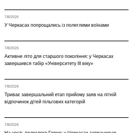
7/8/2026
У Черкасах попрощались із полеглими воїнами
7/8/2026
Активне літо для старшого покоління: у Черкасах
завершився табір «Університету ІІІ віку»
7/8/2026
Триває завершальний етап прийому заяв на літній
відпочинок дітей пільгових категорій
7/8/2026
На честь полеглого Героя: у Черкасах запрацював