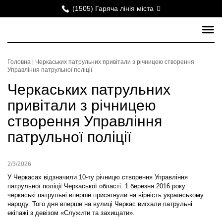
(1505) Гаряча лінія міста
Головна
|
Черкаських патрульних привітали з річницею створення
Управління патрульної поліції
Черкаських патрульних
привітали з річницею
створення Управління
патрульної поліції
2/3/2026
У Черкасах відзначили 10-ту річницю створення Управління
патрульної поліції Черкаської області. 1 березня 2016 року
черкаські патрульні вперше присягнули на вірність українському
народу. Того дня вперше на вулиці Черкас виїхали патрульні
екіпажі з девізом «Служити та захищати».