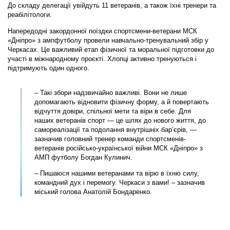
До складу делегації увійдуть 11 ветеранів, а також їхні тренери та
реабілітологи.
Напередодні закордонної поїздки спортсмени-ветерани МСК
«Дніпро» з ампфутболу провели навчально-тренувальний збір у
Черкасах. Це важливий етап фізичної та моральної підготовки до
участі в міжнародному проєкті. Хлопці активно тренуються і
підтримують один одного.
– Такі збори надзвичайно важливі. Вони не лише
допомагають відновити фізичну форму, а й повертають
відчуття довіри, спільної мети та віри в себе. Для
наших ветеранів спорт — це шлях до нового життя, до
самореалізації та подолання внутрішніх бар’єрів, —
зазначив головний тренер команди спортсменів-
ветеранів російсько-української війни МСК «Дніпро» з
АМП футболу Богдан Кулинич.
– Пишаюся нашими ветеранами та вірю в їхню силу,
командний дух і перемогу. Черкаси з вами! – зазначив
міський голова Анатолій Бондаренко.