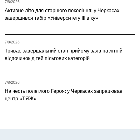
7/8/2026
Активне літо для старшого покоління: у Черкасах
завершився табір «Університету ІІІ віку»
7/8/2026
Триває завершальний етап прийому заяв на літній
відпочинок дітей пільгових категорій
7/8/2026
На честь полеглого Героя: у Черкасах запрацював
центр «ТЯЖ»