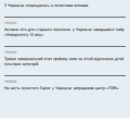
У Черкасах попрощались із полеглими воїнами
7/8/2026
Активне літо для старшого покоління: у Черкасах завершився табір
«Університету ІІІ віку»
7/8/2026
Триває завершальний етап прийому заяв на літній відпочинок дітей
пільгових категорій
7/8/2026
На честь полеглого Героя: у Черкасах запрацював центр «ТЯЖ»